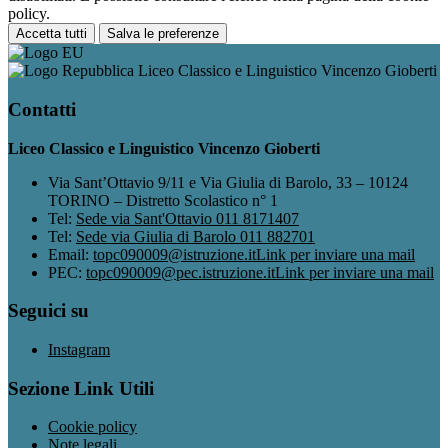
policy.
Accetta tutti
Salva le preferenze
Liceo Classico e Linguistico Vincenzo Gioberti
Contatti
Liceo Classico e Linguistico Vincenzo Gioberti
Via Sant’Ottavio 9/11 e Via Giulia di Barolo, 33 – 10124
TORINO – Distretto Scolastico n° 1
Tel:
Sede via Sant'Ottavio 011 8171407
Tel:
Sede via Giulia di Barolo 011 882701
Email:
topc090009@istruzione.it
Link per inviare una mail
PEC:
topc090009@pec.istruzione.it
Link per inviare una mail
Seguici su
Instagram
Sezione Link Utili
Cookie policy
Note legali