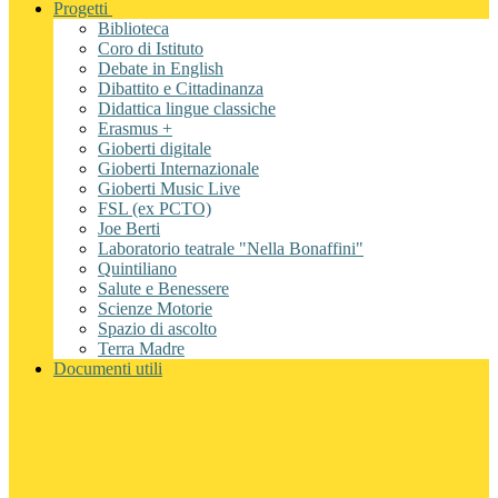
Progetti
Biblioteca
Coro di Istituto
Debate in English
Dibattito e Cittadinanza
Didattica lingue classiche
Erasmus +
Gioberti digitale
Gioberti Internazionale
Gioberti Music Live
FSL (ex PCTO)
Joe Berti
Laboratorio teatrale "Nella Bonaffini"
Quintiliano
Salute e Benessere
Scienze Motorie
Spazio di ascolto
Terra Madre
Documenti utili