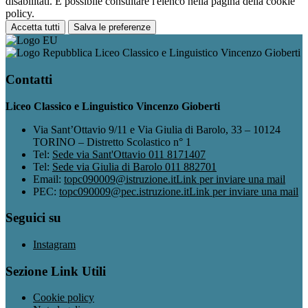
disabilitati. È possibile consultare l'elenco nella pagina della cookie
policy.
Accetta tutti
Salva le preferenze
Liceo Classico e Linguistico Vincenzo Gioberti
Contatti
Liceo Classico e Linguistico Vincenzo Gioberti
Via Sant’Ottavio 9/11 e Via Giulia di Barolo, 33 – 10124
TORINO – Distretto Scolastico n° 1
Tel:
Sede via Sant'Ottavio 011 8171407
Tel:
Sede via Giulia di Barolo 011 882701
Email:
topc090009@istruzione.it
Link per inviare una mail
PEC:
topc090009@pec.istruzione.it
Link per inviare una mail
Seguici su
Instagram
Sezione Link Utili
Cookie policy