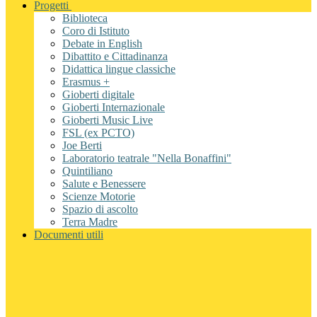
Progetti
Biblioteca
Coro di Istituto
Debate in English
Dibattito e Cittadinanza
Didattica lingue classiche
Erasmus +
Gioberti digitale
Gioberti Internazionale
Gioberti Music Live
FSL (ex PCTO)
Joe Berti
Laboratorio teatrale "Nella Bonaffini"
Quintiliano
Salute e Benessere
Scienze Motorie
Spazio di ascolto
Terra Madre
Documenti utili