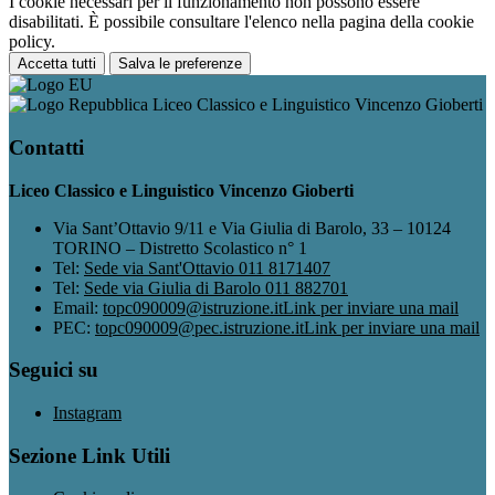
I cookie necessari per il funzionamento non possono essere
disabilitati. È possibile consultare l'elenco nella pagina della cookie
policy.
Accetta tutti
Salva le preferenze
Liceo Classico e Linguistico Vincenzo Gioberti
Contatti
Liceo Classico e Linguistico Vincenzo Gioberti
Via Sant’Ottavio 9/11 e Via Giulia di Barolo, 33 – 10124
TORINO – Distretto Scolastico n° 1
Tel:
Sede via Sant'Ottavio 011 8171407
Tel:
Sede via Giulia di Barolo 011 882701
Email:
topc090009@istruzione.it
Link per inviare una mail
PEC:
topc090009@pec.istruzione.it
Link per inviare una mail
Seguici su
Instagram
Sezione Link Utili