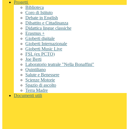
Progetti
Biblioteca
Coro di Istituto
Debate in English
Dibattito e Cittadinanza
Didattica lingue classiche
Erasmus +
Gioberti digitale
Gioberti Internazionale
Gioberti Music Live
FSL (ex PCTO)
Joe Berti
Laboratorio teatrale "Nella Bonaffini"
Quintiliano
Salute e Benessere
Scienze Motorie
Spazio di ascolto
Terra Madre
Documenti utili