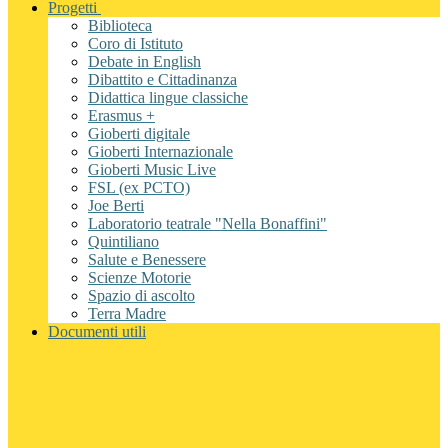
Progetti
Biblioteca
Coro di Istituto
Debate in English
Dibattito e Cittadinanza
Didattica lingue classiche
Erasmus +
Gioberti digitale
Gioberti Internazionale
Gioberti Music Live
FSL (ex PCTO)
Joe Berti
Laboratorio teatrale "Nella Bonaffini"
Quintiliano
Salute e Benessere
Scienze Motorie
Spazio di ascolto
Terra Madre
Documenti utili