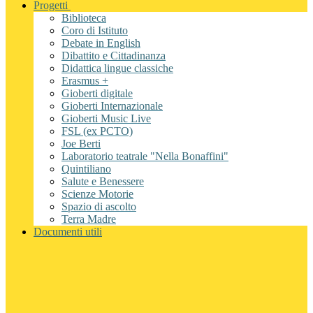
Progetti
Biblioteca
Coro di Istituto
Debate in English
Dibattito e Cittadinanza
Didattica lingue classiche
Erasmus +
Gioberti digitale
Gioberti Internazionale
Gioberti Music Live
FSL (ex PCTO)
Joe Berti
Laboratorio teatrale "Nella Bonaffini"
Quintiliano
Salute e Benessere
Scienze Motorie
Spazio di ascolto
Terra Madre
Documenti utili