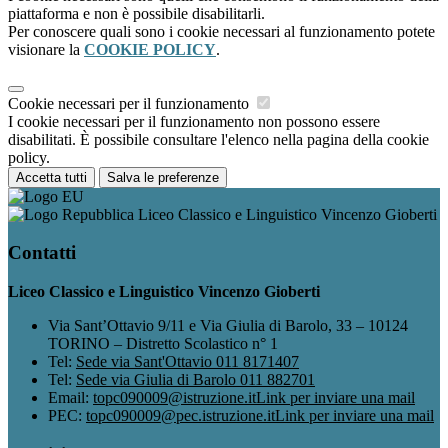
piattaforma e non è possibile disabilitarli.
Per conoscere quali sono i cookie necessari al funzionamento potete
visionare la
COOKIE POLICY
.
Cookie necessari per il funzionamento
I cookie necessari per il funzionamento non possono essere
disabilitati. È possibile consultare l'elenco nella pagina della cookie
policy.
Accetta tutti
Salva le preferenze
Liceo Classico e Linguistico Vincenzo Gioberti
Contatti
Liceo Classico e Linguistico Vincenzo Gioberti
Via Sant’Ottavio 9/11 e Via Giulia di Barolo, 33 – 10124
TORINO – Distretto Scolastico n° 1
Tel:
Sede via Sant'Ottavio 011 8171407
Tel:
Sede via Giulia di Barolo 011 882701
Email:
topc090009@istruzione.it
Link per inviare una mail
PEC:
topc090009@pec.istruzione.it
Link per inviare una mail