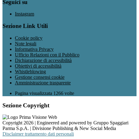
Seguici su
Instagram
Sezione Link Utili
Cookie policy
Note legali
Informativa Privacy
Ufficio Relazioni con il Pubblico
Dichiarazione di accessibilità
Obiettivi di accessibilità
Whistleblowing
Gestione consensi cookie
Amministrazione trasparente
Pagina visualizzata
1266
volte
Sezione Copyright
Copyright 2026 | Engineered and powered by Gruppo Spaggiari
Parma S.p.A. | Divisione Publishing & New Social Media
Disclaimer trattamento dati personali