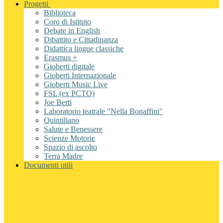
Progetti
Biblioteca
Coro di Istituto
Debate in English
Dibattito e Cittadinanza
Didattica lingue classiche
Erasmus +
Gioberti digitale
Gioberti Internazionale
Gioberti Music Live
FSL (ex PCTO)
Joe Berti
Laboratorio teatrale "Nella Bonaffini"
Quintiliano
Salute e Benessere
Scienze Motorie
Spazio di ascolto
Terra Madre
Documenti utili