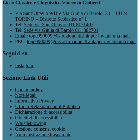
Liceo Classico e Linguistico Vincenzo Gioberti
Via Sant’Ottavio 9/11 e Via Giulia di Barolo, 33 – 10124
TORINO – Distretto Scolastico n° 1
Tel:
Sede via Sant'Ottavio 011 8171407
Tel:
Sede via Giulia di Barolo 011 882701
Email:
topc090009@istruzione.it
Link per inviare una mail
PEC:
topc090009@pec.istruzione.it
Link per inviare una mail
Seguici su
Instagram
Sezione Link Utili
Cookie policy
Note legali
Informativa Privacy
Ufficio Relazioni con il Pubblico
Dichiarazione di accessibilità
Obiettivi di accessibilità
Whistleblowing
Gestione consensi cookie
Amministrazione trasparente