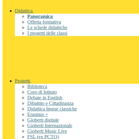
Didattica
Panoramica
Offerta formativa
Le schede didattiche
I progetti delle classi
Progetti
Biblioteca
Coro di Istituto
Debate in English
Dibattito e Cittadinanza
Didattica lingue classiche
Erasmus +
Gioberti digitale
Gioberti Internazionale
Gioberti Music Live
FSL (ex PCTO)