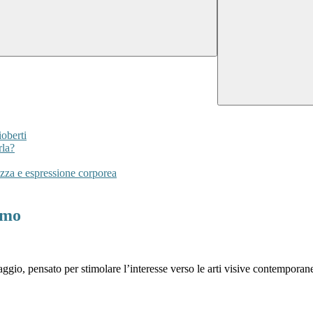
ioberti
rla?
zza e espressione corporea
rmo
gio, pensato per stimolare l’interesse verso le arti visive contemporane