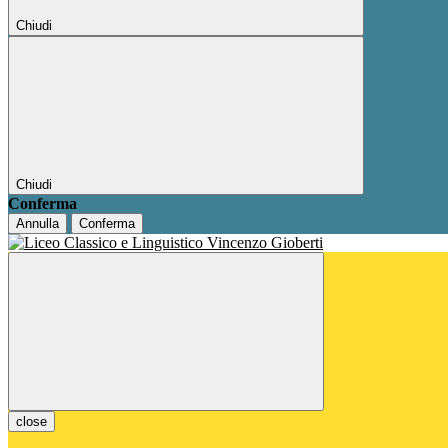
Chiudi
Chiudi
Conferma
Annulla
Conferma
close