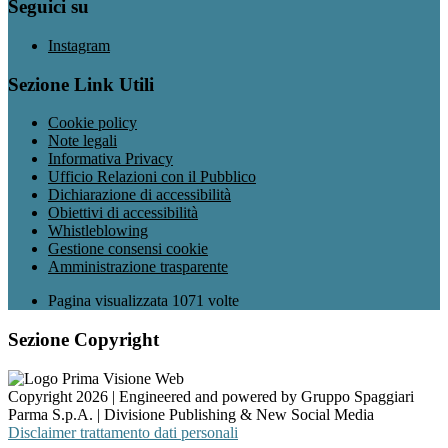
Seguici su
Instagram
Sezione Link Utili
Cookie policy
Note legali
Informativa Privacy
Ufficio Relazioni con il Pubblico
Dichiarazione di accessibilità
Obiettivi di accessibilità
Whistleblowing
Gestione consensi cookie
Amministrazione trasparente
Pagina visualizzata
1071
volte
Sezione Copyright
Copyright 2026 | Engineered and powered by Gruppo Spaggiari
Parma S.p.A. | Divisione Publishing & New Social Media
Disclaimer trattamento dati personali