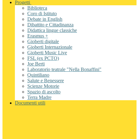
Progetti
Biblioteca
Coro di Istituto
Debate in English
Dibattito e Cittadinanza
Didattica lingue classiche
Erasmus +
Gioberti digitale
Gioberti Internazionale
Gioberti Music Live
FSL (ex PCTO)
Joe Berti
Laboratorio teatrale "Nella Bonaffini"
Quintiliano
Salute e Benessere
Scienze Motorie
Spazio di ascolto
Terra Madre
Documenti utili