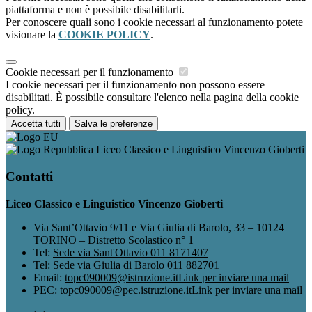
piattaforma e non è possibile disabilitarli.
Per conoscere quali sono i cookie necessari al funzionamento potete
visionare la
COOKIE POLICY
.
Cookie necessari per il funzionamento
I cookie necessari per il funzionamento non possono essere
disabilitati. È possibile consultare l'elenco nella pagina della cookie
policy.
Accetta tutti
Salva le preferenze
Liceo Classico e Linguistico Vincenzo Gioberti
Contatti
Liceo Classico e Linguistico Vincenzo Gioberti
Via Sant’Ottavio 9/11 e Via Giulia di Barolo, 33 – 10124
TORINO – Distretto Scolastico n° 1
Tel:
Sede via Sant'Ottavio 011 8171407
Tel:
Sede via Giulia di Barolo 011 882701
Email:
topc090009@istruzione.it
Link per inviare una mail
PEC:
topc090009@pec.istruzione.it
Link per inviare una mail