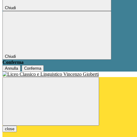
Chiudi
Chiudi
Conferma
Annulla
Conferma
close