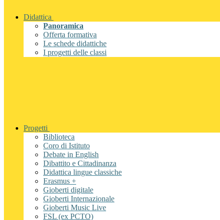
Didattica
Panoramica
Offerta formativa
Le schede didattiche
I progetti delle classi
Progetti
Biblioteca
Coro di Istituto
Debate in English
Dibattito e Cittadinanza
Didattica lingue classiche
Erasmus +
Gioberti digitale
Gioberti Internazionale
Gioberti Music Live
FSL (ex PCTO)