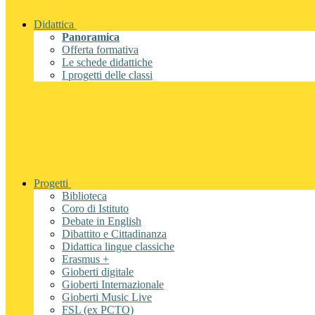
Didattica
Panoramica
Offerta formativa
Le schede didattiche
I progetti delle classi
Progetti
Biblioteca
Coro di Istituto
Debate in English
Dibattito e Cittadinanza
Didattica lingue classiche
Erasmus +
Gioberti digitale
Gioberti Internazionale
Gioberti Music Live
FSL (ex PCTO)