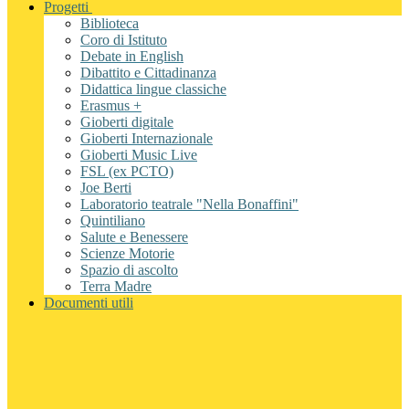
Progetti
Biblioteca
Coro di Istituto
Debate in English
Dibattito e Cittadinanza
Didattica lingue classiche
Erasmus +
Gioberti digitale
Gioberti Internazionale
Gioberti Music Live
FSL (ex PCTO)
Joe Berti
Laboratorio teatrale "Nella Bonaffini"
Quintiliano
Salute e Benessere
Scienze Motorie
Spazio di ascolto
Terra Madre
Documenti utili