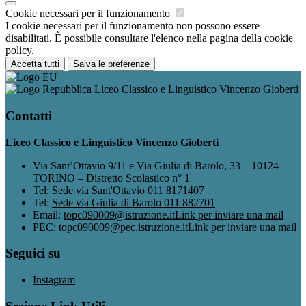
Cookie necessari per il funzionamento
I cookie necessari per il funzionamento non possono essere
disabilitati. È possibile consultare l'elenco nella pagina della cookie
policy.
Accetta tutti
Salva le preferenze
Liceo Classico e Linguistico Vincenzo Gioberti
Contatti
Liceo Classico e Linguistico Vincenzo Gioberti
Via Sant’Ottavio 9/11 e Via Giulia di Barolo, 33 – 10124
TORINO – Distretto Scolastico n° 1
Tel:
Sede via Sant'Ottavio 011 8171407
Tel:
Sede via Giulia di Barolo 011 882701
Email:
topc090009@istruzione.it
Link per inviare una mail
PEC:
topc090009@pec.istruzione.it
Link per inviare una mail
Seguici su
Instagram