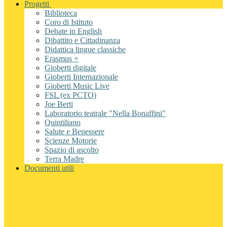
Progetti
Biblioteca
Coro di Istituto
Debate in English
Dibattito e Cittadinanza
Didattica lingue classiche
Erasmus +
Gioberti digitale
Gioberti Internazionale
Gioberti Music Live
FSL (ex PCTO)
Joe Berti
Laboratorio teatrale "Nella Bonaffini"
Quintiliano
Salute e Benessere
Scienze Motorie
Spazio di ascolto
Terra Madre
Documenti utili