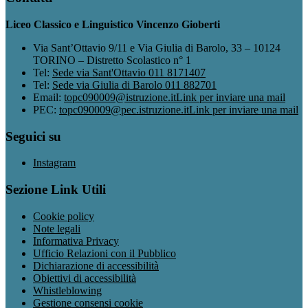
Liceo Classico e Linguistico Vincenzo Gioberti
Via Sant’Ottavio 9/11 e Via Giulia di Barolo, 33 – 10124
TORINO – Distretto Scolastico n° 1
Tel:
Sede via Sant'Ottavio 011 8171407
Tel:
Sede via Giulia di Barolo 011 882701
Email:
topc090009@istruzione.it
Link per inviare una mail
PEC:
topc090009@pec.istruzione.it
Link per inviare una mail
Seguici su
Instagram
Sezione Link Utili
Cookie policy
Note legali
Informativa Privacy
Ufficio Relazioni con il Pubblico
Dichiarazione di accessibilità
Obiettivi di accessibilità
Whistleblowing
Gestione consensi cookie