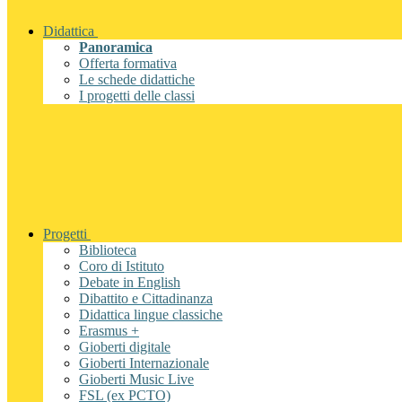
Didattica
Panoramica
Offerta formativa
Le schede didattiche
I progetti delle classi
Progetti
Biblioteca
Coro di Istituto
Debate in English
Dibattito e Cittadinanza
Didattica lingue classiche
Erasmus +
Gioberti digitale
Gioberti Internazionale
Gioberti Music Live
FSL (ex PCTO)