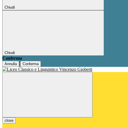
Chiudi
Chiudi
Conferma
Annulla
Conferma
close