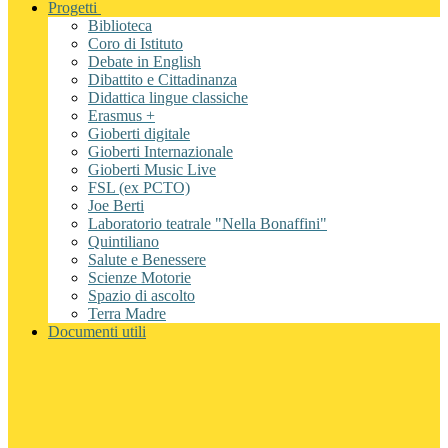
Progetti
Biblioteca
Coro di Istituto
Debate in English
Dibattito e Cittadinanza
Didattica lingue classiche
Erasmus +
Gioberti digitale
Gioberti Internazionale
Gioberti Music Live
FSL (ex PCTO)
Joe Berti
Laboratorio teatrale "Nella Bonaffini"
Quintiliano
Salute e Benessere
Scienze Motorie
Spazio di ascolto
Terra Madre
Documenti utili