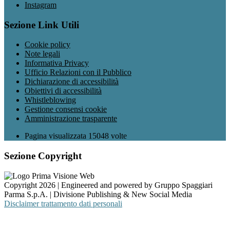
Instagram
Sezione Link Utili
Cookie policy
Note legali
Informativa Privacy
Ufficio Relazioni con il Pubblico
Dichiarazione di accessibilità
Obiettivi di accessibilità
Whistleblowing
Gestione consensi cookie
Amministrazione trasparente
Pagina visualizzata
15048
volte
Sezione Copyright
Copyright 2026 | Engineered and powered by Gruppo Spaggiari
Parma S.p.A. | Divisione Publishing & New Social Media
Disclaimer trattamento dati personali