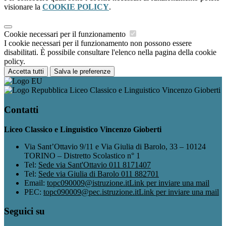
visionare la
COOKIE POLICY
.
Cookie necessari per il funzionamento
I cookie necessari per il funzionamento non possono essere
disabilitati. È possibile consultare l'elenco nella pagina della cookie
policy.
Accetta tutti
Salva le preferenze
Liceo Classico e Linguistico Vincenzo Gioberti
Contatti
Liceo Classico e Linguistico Vincenzo Gioberti
Via Sant’Ottavio 9/11 e Via Giulia di Barolo, 33 – 10124
TORINO – Distretto Scolastico n° 1
Tel:
Sede via Sant'Ottavio 011 8171407
Tel:
Sede via Giulia di Barolo 011 882701
Email:
topc090009@istruzione.it
Link per inviare una mail
PEC:
topc090009@pec.istruzione.it
Link per inviare una mail
Seguici su