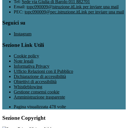
Tel:
Sede via Giulia di Barolo 011 882701
Email:
topc090009@istruzione.it
Link per inviare una mail
PEC:
topc090009@pec.istruzione.it
Link per inviare una mail
Seguici su
Instagram
Sezione Link Utili
Cookie policy
Note legali
Informativa Privacy
Ufficio Relazioni con il Pubblico
Dichiarazione di accessibilità
Obiettivi di accessibilità
Whistleblowing
Gestione consensi cookie
Amministrazione trasparente
Pagina visualizzata
478
volte
Sezione Copyright