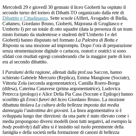
Mercoledì 29 e giovedì 30 gennaio il liceo Gioberti ha ospitato il
secondo turno del torneo di Dibatti-TO organizzato dalla rete di
Dibattito e Cittadinanza
. Sette scuole (Alfieri, Avogadro di Biella,
Cattaneo, Giordano Bruno, Gioberti, Majorana di Grugliasco e
Umberto I) per un totale di otto squadre (data la presenza di un
team
misto formato da studentesse e studenti dell’Umberto I e del
Gioberti) hanno disputato nel formato
La Palestra di Botta e
Risposta
su una mozione ad impromptu. Dopo l’ora di preparazione
senza strumentazione digitale o cartacea, oratori e oratrici si sono
sfidati con risultati egregi considerando che la maggior parte di loro
era al secondo dibattito.
I
Paralumi della ragione
, allenati dalla prof.ssa Saccon,
hanno
schierato Gabriele Mercurio (Replica), Emma Mangione (Socrate),
Vittoria Zola (seconda argomentatrice), Camilla Roero-Borga
(difesa), Caterina Canavese (prima argomentatrice), Ludovica
Petrecca (prologo) e Alice Della Pia Casa (Socrate e Epilogo) hanno
sconfitto gli
Eroici furori
del liceo Giordano Bruno. La mozione
dibattuta titolava
La cultura della bellezza imposta dai media
danneggia l’autostima dei giovani
. La linea argomentativa si è
sviluppata lungo due direzioni: da una parte è stato rilevato come i
media propongono diversi modelli (non tutti negativi, ad esempio la
body positivity
) dall’altra si è insistito sul ruolo preminente della
famiglia e della società nella formazione di canoni di bellezza