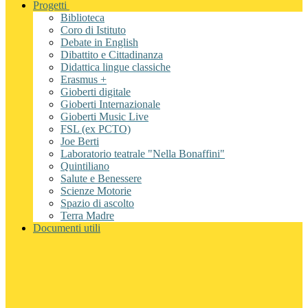
Progetti
Biblioteca
Coro di Istituto
Debate in English
Dibattito e Cittadinanza
Didattica lingue classiche
Erasmus +
Gioberti digitale
Gioberti Internazionale
Gioberti Music Live
FSL (ex PCTO)
Joe Berti
Laboratorio teatrale "Nella Bonaffini"
Quintiliano
Salute e Benessere
Scienze Motorie
Spazio di ascolto
Terra Madre
Documenti utili