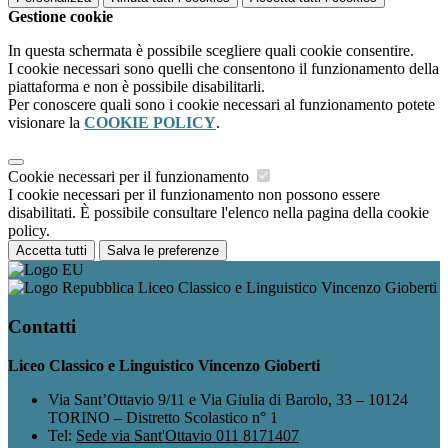
Gestione cookie
In questa schermata è possibile scegliere quali cookie consentire.
I cookie necessari sono quelli che consentono il funzionamento della
piattaforma e non è possibile disabilitarli.
Per conoscere quali sono i cookie necessari al funzionamento potete
visionare la
COOKIE POLICY
.
Cookie necessari per il funzionamento
I cookie necessari per il funzionamento non possono essere
disabilitati. È possibile consultare l'elenco nella pagina della cookie
policy.
Accetta tutti
Salva le preferenze
Liceo Classico e Linguistico Vincenzo Gioberti
Contatti
Liceo Classico e Linguistico Vincenzo Gioberti
Via Sant’Ottavio 9/11 e Via Giulia di Barolo, 33 – 10124
TORINO – Distretto Scolastico n° 1
Tel:
Sede via Sant'Ottavio 011 8171407