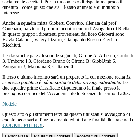
socialmente accettati. Pur in un contesto di rispetto reciproco il
dibattito - come giusto che sia - è stato animato e di indubbio
interesse.
Anche la squadra mista Gioberti-Convitto, allenata dal prof.
Caneparo, ha vinto il proprio incontro contro l’Avogadro di Biella.
In questo gruppo i dibattenti provenienti dal liceo Gioberti sono
Flavia Calabria, Valery Pizarro, Giampaolo Rosso e Cecilia
Ricchiuti.
Le classifiche parziali sono le seguenti, Girone A: Alfieri 6, Gioberti
3, Umberto I 3, Giordano Bruno 0; Girone B: GiobUmb 6,
Avogadro 3, Majorana 3, Cattaneo 0.
Il terzo e ultimo incontro sarà un preparato la cui mozione recita
La
sicurezza pubblica è più importante della privacy individuale
. Le
due squadre prime classificate disputeranno la finale presso la
prestigiosa cornice dell’Accademia delle Scienze di Torino il 20/3.
Notizie
Questo sito o gli strumenti terzi da questo utilizzati si avvalgono di
cookie necessari al funzionamento ed utili alle finalità illustrate nella
COOKIE POLICY
.
Personalizza
Rifiuta tutti
i cookies
Accetta tutti
i cookies