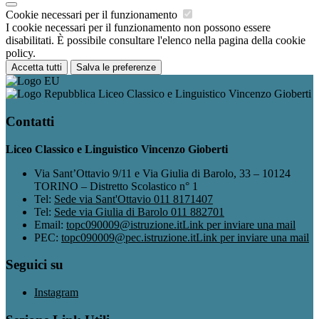
Cookie necessari per il funzionamento
I cookie necessari per il funzionamento non possono essere
disabilitati. È possibile consultare l'elenco nella pagina della cookie
policy.
Accetta tutti
Salva le preferenze
Liceo Classico e Linguistico Vincenzo Gioberti
Contatti
Liceo Classico e Linguistico Vincenzo Gioberti
Via Sant’Ottavio 9/11 e Via Giulia di Barolo, 33 – 10124
TORINO – Distretto Scolastico n° 1
Tel:
Sede via Sant'Ottavio 011 8171407
Tel:
Sede via Giulia di Barolo 011 882701
Email:
topc090009@istruzione.it
Link per inviare una mail
PEC:
topc090009@pec.istruzione.it
Link per inviare una mail
Seguici su
Instagram