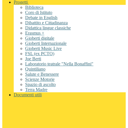
Progetti
Biblioteca
Coro di Istituto
Debate in English
Dibattito e Cittadinanza
Didattica lingue classiche
Erasmus +
Gioberti digitale
Gioberti Internazionale
Gioberti Music Live
FSL (ex PCTO)
Joe Berti
Laboratorio teatrale "Nella Bonaffini"
Quintiliano
Salute e Benessere
Scienze Motorie
Spazio di ascolto
Terra Madre
Documenti utili