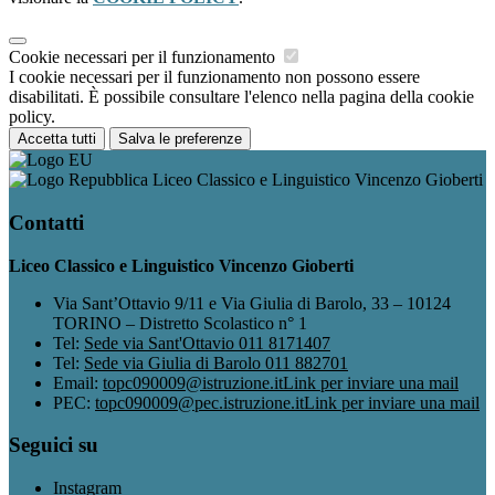
Cookie necessari per il funzionamento
I cookie necessari per il funzionamento non possono essere
disabilitati. È possibile consultare l'elenco nella pagina della cookie
policy.
Accetta tutti
Salva le preferenze
Liceo Classico e Linguistico Vincenzo Gioberti
Contatti
Liceo Classico e Linguistico Vincenzo Gioberti
Via Sant’Ottavio 9/11 e Via Giulia di Barolo, 33 – 10124
TORINO – Distretto Scolastico n° 1
Tel:
Sede via Sant'Ottavio 011 8171407
Tel:
Sede via Giulia di Barolo 011 882701
Email:
topc090009@istruzione.it
Link per inviare una mail
PEC:
topc090009@pec.istruzione.it
Link per inviare una mail
Seguici su
Instagram