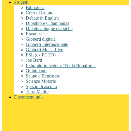
Progetti
Biblioteca
Coro di Istituto
Debate in English
Dibattito e Cittadinanza
Didattica lingue classiche
Erasmus +
Gioberti digitale
Gioberti Internazionale
Gioberti Music Live
FSL (ex PCTO)
Joe Berti
Laboratorio teatrale "Nella Bonaffini"
Quintiliano
Salute e Benessere
Scienze Motorie
Spazio di ascolto
Terra Madre
Documenti utili