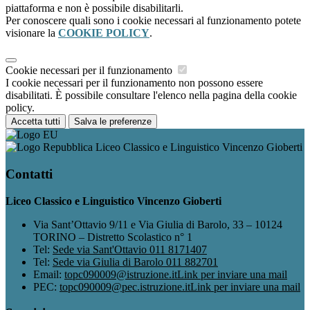
piattaforma e non è possibile disabilitarli.
Per conoscere quali sono i cookie necessari al funzionamento potete
visionare la
COOKIE POLICY
.
Cookie necessari per il funzionamento
I cookie necessari per il funzionamento non possono essere
disabilitati. È possibile consultare l'elenco nella pagina della cookie
policy.
Accetta tutti
Salva le preferenze
Liceo Classico e Linguistico Vincenzo Gioberti
Contatti
Liceo Classico e Linguistico Vincenzo Gioberti
Via Sant’Ottavio 9/11 e Via Giulia di Barolo, 33 – 10124
TORINO – Distretto Scolastico n° 1
Tel:
Sede via Sant'Ottavio 011 8171407
Tel:
Sede via Giulia di Barolo 011 882701
Email:
topc090009@istruzione.it
Link per inviare una mail
PEC:
topc090009@pec.istruzione.it
Link per inviare una mail