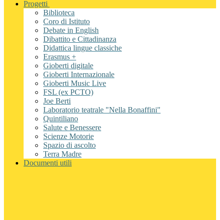
Progetti
Biblioteca
Coro di Istituto
Debate in English
Dibattito e Cittadinanza
Didattica lingue classiche
Erasmus +
Gioberti digitale
Gioberti Internazionale
Gioberti Music Live
FSL (ex PCTO)
Joe Berti
Laboratorio teatrale "Nella Bonaffini"
Quintiliano
Salute e Benessere
Scienze Motorie
Spazio di ascolto
Terra Madre
Documenti utili