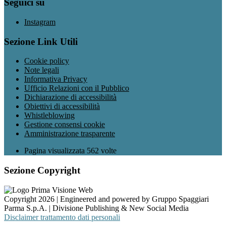
Seguici su
Instagram
Sezione Link Utili
Cookie policy
Note legali
Informativa Privacy
Ufficio Relazioni con il Pubblico
Dichiarazione di accessibilità
Obiettivi di accessibilità
Whistleblowing
Gestione consensi cookie
Amministrazione trasparente
Pagina visualizzata
562
volte
Sezione Copyright
Copyright 2026 | Engineered and powered by Gruppo Spaggiari
Parma S.p.A. | Divisione Publishing & New Social Media
Disclaimer trattamento dati personali