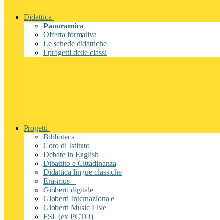
Didattica
Panoramica
Offerta formativa
Le schede didattiche
I progetti delle classi
Progetti
Biblioteca
Coro di Istituto
Debate in English
Dibattito e Cittadinanza
Didattica lingue classiche
Erasmus +
Gioberti digitale
Gioberti Internazionale
Gioberti Music Live
FSL (ex PCTO)