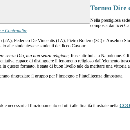
Torneo Dire 
Nella prestigiosa sede
composta dai licei Ca
e e Contraddire
.
no (2A), Federico De Vincentis (1A), Pietro Bottero (3C) e Anselmo Stura
ato alle studentesse e studenti del liceo Cavour.
ere senza Dio, ma non senza religione
, frase attribuita a Napoleone. Gli
ntativa capace di distinguere il fenomeno religioso dall’elemento trascen
a in questo formato, è stata di buon livello tale da meritare una vittoria 
rano ringraziare il gruppo per l’impegno e l’intelligenza dimostrata.
kie necessari al funzionamento ed utili alle finalità illustrate nella
COO