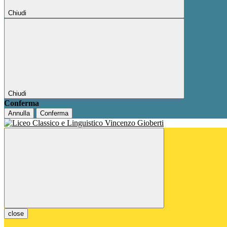
Chiudi
Chiudi
Conferma
Annulla
Conferma
close