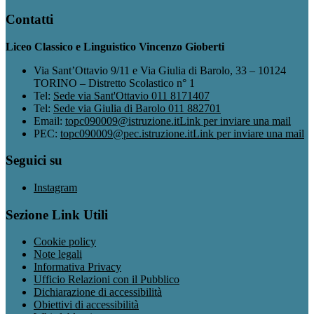
Contatti
Liceo Classico e Linguistico Vincenzo Gioberti
Via Sant’Ottavio 9/11 e Via Giulia di Barolo, 33 – 10124
TORINO – Distretto Scolastico n° 1
Tel:
Sede via Sant'Ottavio 011 8171407
Tel:
Sede via Giulia di Barolo 011 882701
Email:
topc090009@istruzione.it
Link per inviare una mail
PEC:
topc090009@pec.istruzione.it
Link per inviare una mail
Seguici su
Instagram
Sezione Link Utili
Cookie policy
Note legali
Informativa Privacy
Ufficio Relazioni con il Pubblico
Dichiarazione di accessibilità
Obiettivi di accessibilità