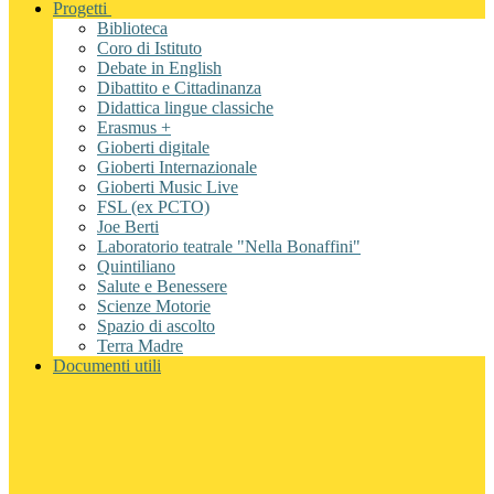
Progetti
Biblioteca
Coro di Istituto
Debate in English
Dibattito e Cittadinanza
Didattica lingue classiche
Erasmus +
Gioberti digitale
Gioberti Internazionale
Gioberti Music Live
FSL (ex PCTO)
Joe Berti
Laboratorio teatrale "Nella Bonaffini"
Quintiliano
Salute e Benessere
Scienze Motorie
Spazio di ascolto
Terra Madre
Documenti utili