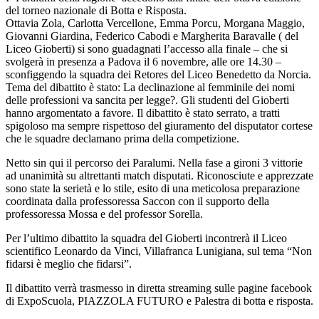
del torneo nazionale di Botta e Risposta.
Ottavia Zola, Carlotta Vercellone, Emma Porcu, Morgana Maggio,
Giovanni Giardina, Federico Cabodi e Margherita Baravalle ( del
Liceo Gioberti) si sono guadagnati l’accesso alla finale – che si
svolgerà in presenza a Padova il 6 novembre, alle ore 14.30 –
sconfiggendo la squadra dei Retores del Liceo Benedetto da Norcia.
Tema del dibattito è stato: La declinazione al femminile dei nomi
delle professioni va sancita per legge?. Gli studenti del Gioberti
hanno argomentato a favore. Il dibattito è stato serrato, a tratti
spigoloso ma sempre rispettoso del giuramento del disputator cortese
che le squadre declamano prima della competizione.
Netto sin qui il percorso dei Paralumi. Nella fase a gironi 3 vittorie
ad unanimità su altrettanti match disputati. Riconosciute e apprezzate
sono state la serietà e lo stile, esito di una meticolosa preparazione
coordinata dalla professoressa Saccon con il supporto della
professoressa Mossa e del professor Sorella.
Per l’ultimo dibattito la squadra del Gioberti incontrerà il Liceo
scientifico Leonardo da Vinci, Villafranca Lunigiana, sul tema “Non
fidarsi è meglio che fidarsi”.
Il dibattito verrà trasmesso in diretta streaming sulle pagine facebook
di ExpoScuola, PIAZZOLA FUTURO e Palestra di botta e risposta.