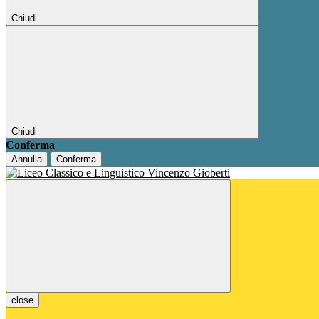
Chiudi
Chiudi
Conferma
Annulla
Conferma
close