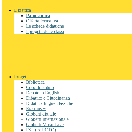
Didattica
Panoramica
Offerta formativa
Le schede didattiche
I progetti delle classi
Progetti
Biblioteca
Coro di Istituto
Debate in English
Dibattito e Cittadinanza
Didattica lingue classiche
Erasmus +
Gioberti digitale
Gioberti Internazionale
Gioberti Music Live
FSL (ex PCTO)