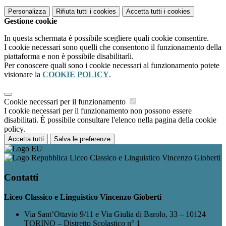
Personalizza
Rifiuta tutti
i cookies
Accetta tutti
i cookies
Gestione cookie
In questa schermata è possibile scegliere quali cookie consentire.
I cookie necessari sono quelli che consentono il funzionamento della
piattaforma e non è possibile disabilitarli.
Per conoscere quali sono i cookie necessari al funzionamento potete
visionare la
COOKIE POLICY
.
Cookie necessari per il funzionamento
I cookie necessari per il funzionamento non possono essere
disabilitati. È possibile consultare l'elenco nella pagina della cookie
policy.
Accetta tutti
Salva le preferenze
Liceo Classico e Linguistico Vincenzo Gioberti
Contatti
Liceo Classico e Linguistico Vincenzo Gioberti
Via Sant’Ottavio 9/11 e Via Giulia di Barolo, 33 – 10124
TORINO – Distretto Scolastico n° 1