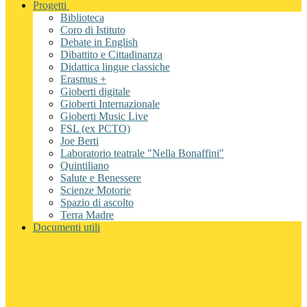
Progetti
Biblioteca
Coro di Istituto
Debate in English
Dibattito e Cittadinanza
Didattica lingue classiche
Erasmus +
Gioberti digitale
Gioberti Internazionale
Gioberti Music Live
FSL (ex PCTO)
Joe Berti
Laboratorio teatrale "Nella Bonaffini"
Quintiliano
Salute e Benessere
Scienze Motorie
Spazio di ascolto
Terra Madre
Documenti utili