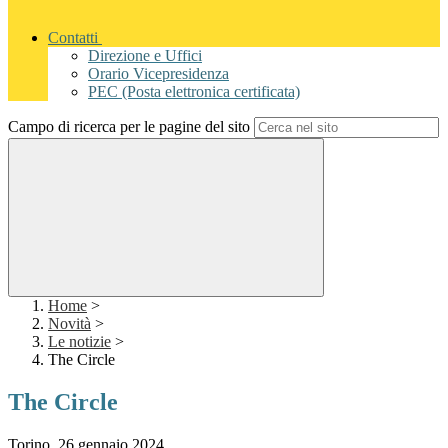
Contatti
Direzione e Uffici
Orario Vicepresidenza
PEC (Posta elettronica certificata)
Campo di ricerca per le pagine del sito
Home
>
Novità
>
Le notizie
>
The Circle
The Circle
Torino, 26 gennaio 2024