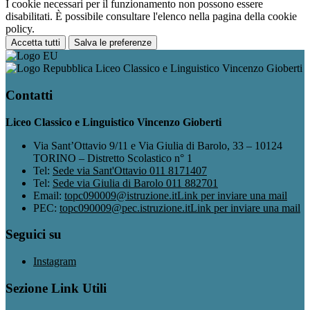
I cookie necessari per il funzionamento non possono essere
disabilitati. È possibile consultare l'elenco nella pagina della cookie
policy.
Accetta tutti
Salva le preferenze
Liceo Classico e Linguistico Vincenzo Gioberti
Contatti
Liceo Classico e Linguistico Vincenzo Gioberti
Via Sant’Ottavio 9/11 e Via Giulia di Barolo, 33 – 10124
TORINO – Distretto Scolastico n° 1
Tel:
Sede via Sant'Ottavio 011 8171407
Tel:
Sede via Giulia di Barolo 011 882701
Email:
topc090009@istruzione.it
Link per inviare una mail
PEC:
topc090009@pec.istruzione.it
Link per inviare una mail
Seguici su
Instagram
Sezione Link Utili