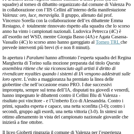
squadre) al torneo di dibattito organizzato dal comune di Valenza Po
in collaborazione con l’IIS Cellini all’interno della manifestazione
Valenza: oro, luce, meraviglia
. Il gruppo, allenato dal prof.
Vincenzo Sorella con la collaborazione dell’ex dibattente Emma
Restagno, è totalmente rinnovato rispetto alla squadra che lo scorso
anno ha vinto i campionati nazionali. Ludovica Petrecca (4C) è
all’esordio nel WSD, mentre Giorgia Basso (4A) e Agata Casassa-
Vassallo (4C) lo scorso anno hanno gareggiato al
Torneo TRL
che
prevede interventi più brevi (6 e non 8 minuti).
In apertura i
Paralumi
hanno affrontato l’esperta squadra del Regina
Margherita di Torino sulla mozione preparata dal titolo
Questa
assemblea ritiene che sia riconosciuto agli artisti il diritto di
rivendicare royalties quando i sistemi di IA vengono addestrati sulle
loro opere
.
L’esito a maggioranza ha premiato la linea delle
giobertine che nell’occasione erano PRO. I due successivi
impromptu, sempre sul tema dell’IA, disputati tra giovedì e venerdì,
hanno impegnato le dibattenti contro il Cellini Blu di Valenza -
risultato poi vincitore - e l’Umberto Eco di Alessandria. Contro i
primi, squadra esperta e capace, una netta sconfitta (3-0); contro i
secondi, gruppo agli esordi, una netta vittoria (3-0). In sintesi un
ottimo allenamento in vista del campionato nazionale giovanile che
inizierà a fine ottobre.
Il liceo Gioberti ringrazia il comune di Valenza per l’esperienza