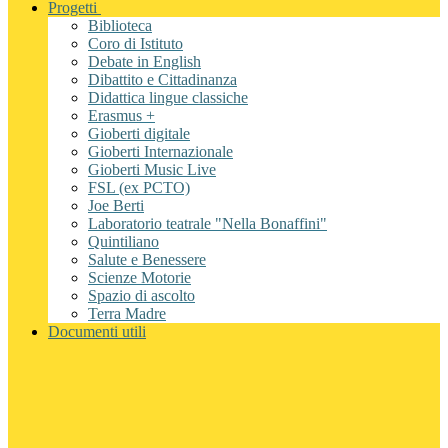
Progetti
Biblioteca
Coro di Istituto
Debate in English
Dibattito e Cittadinanza
Didattica lingue classiche
Erasmus +
Gioberti digitale
Gioberti Internazionale
Gioberti Music Live
FSL (ex PCTO)
Joe Berti
Laboratorio teatrale "Nella Bonaffini"
Quintiliano
Salute e Benessere
Scienze Motorie
Spazio di ascolto
Terra Madre
Documenti utili