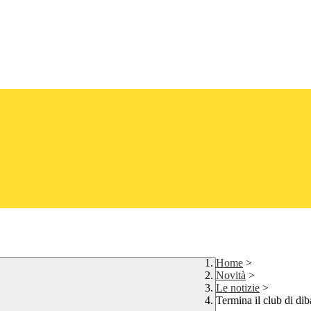
Home
>
Novità
>
Le notizie
>
Termina il club di dib