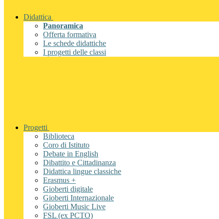
Didattica
Panoramica
Offerta formativa
Le schede didattiche
I progetti delle classi
Progetti
Biblioteca
Coro di Istituto
Debate in English
Dibattito e Cittadinanza
Didattica lingue classiche
Erasmus +
Gioberti digitale
Gioberti Internazionale
Gioberti Music Live
FSL (ex PCTO)