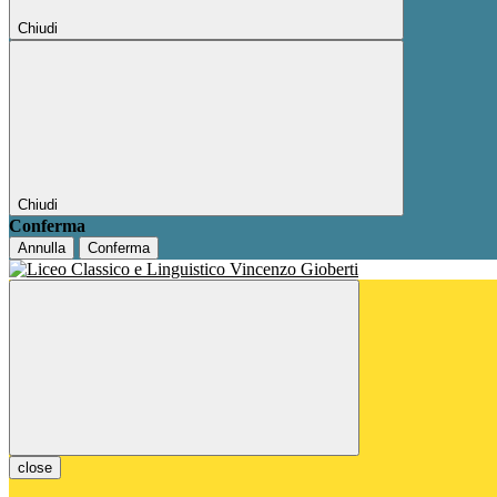
Chiudi
Chiudi
Conferma
Annulla
Conferma
close