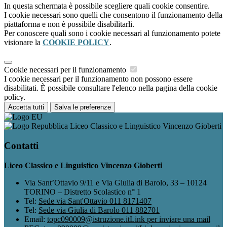
In questa schermata è possibile scegliere quali cookie consentire.
I cookie necessari sono quelli che consentono il funzionamento della
piattaforma e non è possibile disabilitarli.
Per conoscere quali sono i cookie necessari al funzionamento potete
visionare la
COOKIE POLICY
.
Cookie necessari per il funzionamento
I cookie necessari per il funzionamento non possono essere
disabilitati. È possibile consultare l'elenco nella pagina della cookie
policy.
Accetta tutti
Salva le preferenze
Liceo Classico e Linguistico Vincenzo Gioberti
Contatti
Liceo Classico e Linguistico Vincenzo Gioberti
Via Sant’Ottavio 9/11 e Via Giulia di Barolo, 33 – 10124
TORINO – Distretto Scolastico n° 1
Tel:
Sede via Sant'Ottavio 011 8171407
Tel:
Sede via Giulia di Barolo 011 882701
Email:
topc090009@istruzione.it
Link per inviare una mail