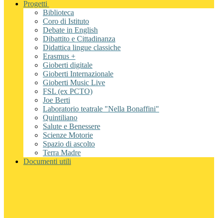
Progetti
Biblioteca
Coro di Istituto
Debate in English
Dibattito e Cittadinanza
Didattica lingue classiche
Erasmus +
Gioberti digitale
Gioberti Internazionale
Gioberti Music Live
FSL (ex PCTO)
Joe Berti
Laboratorio teatrale "Nella Bonaffini"
Quintiliano
Salute e Benessere
Scienze Motorie
Spazio di ascolto
Terra Madre
Documenti utili