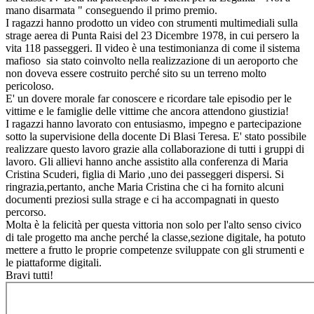
mano disarmata " conseguendo il primo premio.
I ragazzi hanno prodotto un video con strumenti multimediali sulla
strage aerea di Punta Raisi del 23 Dicembre 1978, in cui persero la
vita 118 passeggeri. Il video è una testimonianza di come il sistema
mafioso sia stato coinvolto nella realizzazione di un aeroporto che
non doveva essere costruito perché sito su un terreno molto
pericoloso.
E' un dovere morale far conoscere e ricordare tale episodio per le
vittime e le famiglie delle vittime che ancora attendono giustizia!
I ragazzi hanno lavorato con entusiasmo, impegno e partecipazione
sotto la supervisione della docente Di Blasi Teresa. E' stato possibile
realizzare questo lavoro grazie alla collaborazione di tutti i gruppi di
lavoro. Gli allievi hanno anche assistito alla conferenza di Maria
Cristina Scuderi, figlia di Mario ,uno dei passeggeri dispersi. Si
ringrazia,pertanto, anche Maria Cristina che ci ha fornito alcuni
documenti preziosi sulla strage e ci ha accompagnati in questo
percorso.
Molta è la felicità per questa vittoria non solo per l'alto senso civico
di tale progetto ma anche perché la classe,sezione digitale, ha potuto
mettere a frutto le proprie competenze sviluppate con gli strumenti e
le piattaforme digitali.
Bravi tutti!