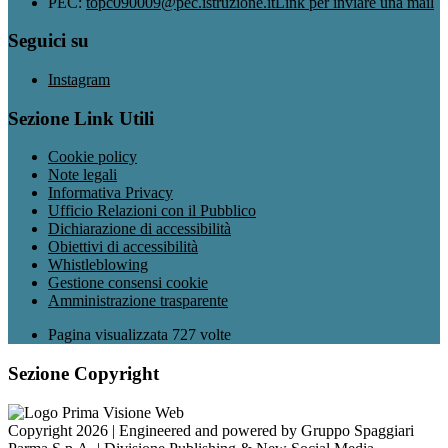
PEC:
topc090009@pec.istruzione.it
Link per inviare una mail
Seguici su
Instagram
Sezione Link Utili
Cookie policy
Note legali
Informativa Privacy
Ufficio Relazioni con il Pubblico
Dichiarazione di accessibilità
Obiettivi di accessibilità
Whistleblowing
Gestione consensi cookie
Amministrazione trasparente
Pagina visualizzata
727
volte
Sezione Copyright
Copyright 2026 | Engineered and powered by Gruppo Spaggiari