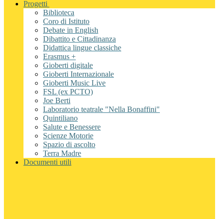
Progetti
Biblioteca
Coro di Istituto
Debate in English
Dibattito e Cittadinanza
Didattica lingue classiche
Erasmus +
Gioberti digitale
Gioberti Internazionale
Gioberti Music Live
FSL (ex PCTO)
Joe Berti
Laboratorio teatrale "Nella Bonaffini"
Quintiliano
Salute e Benessere
Scienze Motorie
Spazio di ascolto
Terra Madre
Documenti utili