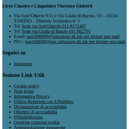
Liceo Classico e Linguistico Vincenzo Gioberti
Via Sant’Ottavio 9/11 e Via Giulia di Barolo, 33 – 10124
TORINO – Distretto Scolastico n° 1
Tel:
Sede via Sant'Ottavio 011 8171407
Tel:
Sede via Giulia di Barolo 011 882701
Email:
topc090009@istruzione.it
Link per inviare una mail
PEC:
topc090009@pec.istruzione.it
Link per inviare una mail
Seguici su
Instagram
Sezione Link Utili
Cookie policy
Note legali
Informativa Privacy
Ufficio Relazioni con il Pubblico
Dichiarazione di accessibilità
Obiettivi di accessibilità
Whistleblowing
Gestione consensi cookie
Amministrazione trasparente