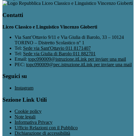
Liceo Classico e Linguistico Vincenzo Gioberti
Contatti
Liceo Classico e Linguistico Vincenzo Gioberti
Via Sant’Ottavio 9/11 e Via Giulia di Barolo, 33 – 10124
TORINO – Distretto Scolastico n° 1
Tel:
Sede via Sant'Ottavio 011 8171407
Tel:
Sede via Giulia di Barolo 011 882701
Email:
topc090009@istruzione.it
Link per inviare una mail
PEC:
topc090009@pec.istruzione.it
Link per inviare una mail
Seguici su
Instagram
Sezione Link Utili
Cookie policy
Note legali
Informativa Privacy
Ufficio Relazioni con il Pubblico
Dichiarazione di accessibilità