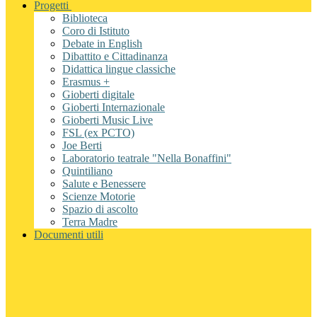
Progetti
Biblioteca
Coro di Istituto
Debate in English
Dibattito e Cittadinanza
Didattica lingue classiche
Erasmus +
Gioberti digitale
Gioberti Internazionale
Gioberti Music Live
FSL (ex PCTO)
Joe Berti
Laboratorio teatrale "Nella Bonaffini"
Quintiliano
Salute e Benessere
Scienze Motorie
Spazio di ascolto
Terra Madre
Documenti utili