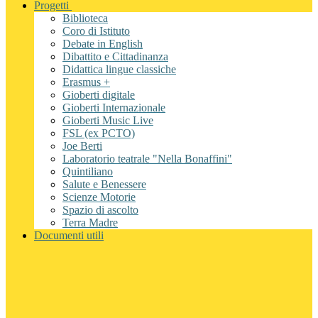
Progetti
Biblioteca
Coro di Istituto
Debate in English
Dibattito e Cittadinanza
Didattica lingue classiche
Erasmus +
Gioberti digitale
Gioberti Internazionale
Gioberti Music Live
FSL (ex PCTO)
Joe Berti
Laboratorio teatrale "Nella Bonaffini"
Quintiliano
Salute e Benessere
Scienze Motorie
Spazio di ascolto
Terra Madre
Documenti utili