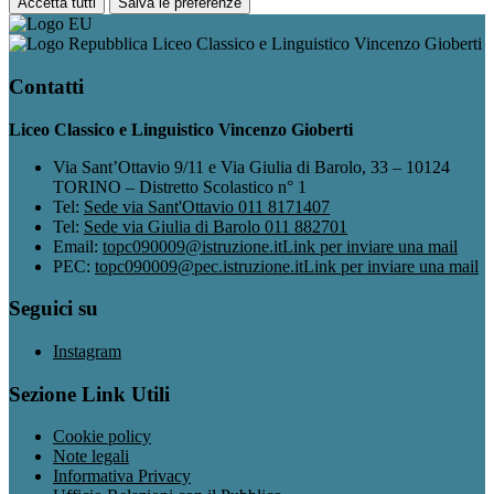
Accetta tutti
Salva le preferenze
Liceo Classico e Linguistico Vincenzo Gioberti
Contatti
Liceo Classico e Linguistico Vincenzo Gioberti
Via Sant’Ottavio 9/11 e Via Giulia di Barolo, 33 – 10124
TORINO – Distretto Scolastico n° 1
Tel:
Sede via Sant'Ottavio 011 8171407
Tel:
Sede via Giulia di Barolo 011 882701
Email:
topc090009@istruzione.it
Link per inviare una mail
PEC:
topc090009@pec.istruzione.it
Link per inviare una mail
Seguici su
Instagram
Sezione Link Utili
Cookie policy
Note legali
Informativa Privacy