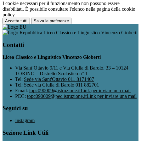
I cookie necessari per il funzionamento non possono essere
disabilitati. È possibile consultare l'elenco nella pagina della cookie
policy.
Accetta tutti
Salva le preferenze
Liceo Classico e Linguistico Vincenzo Gioberti
Contatti
Liceo Classico e Linguistico Vincenzo Gioberti
Via Sant’Ottavio 9/11 e Via Giulia di Barolo, 33 – 10124
TORINO – Distretto Scolastico n° 1
Tel:
Sede via Sant'Ottavio 011 8171407
Tel:
Sede via Giulia di Barolo 011 882701
Email:
topc090009@istruzione.it
Link per inviare una mail
PEC:
topc090009@pec.istruzione.it
Link per inviare una mail
Seguici su
Instagram
Sezione Link Utili