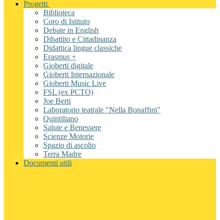
Progetti
Biblioteca
Coro di Istituto
Debate in English
Dibattito e Cittadinanza
Didattica lingue classiche
Erasmus +
Gioberti digitale
Gioberti Internazionale
Gioberti Music Live
FSL (ex PCTO)
Joe Berti
Laboratorio teatrale "Nella Bonaffini"
Quintiliano
Salute e Benessere
Scienze Motorie
Spazio di ascolto
Terra Madre
Documenti utili