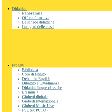
Didattica
Panoramica
Offerta formativa
Le schede didattiche
I progetti delle classi
Progetti
Biblioteca
Coro di Istituto
Debate in English
Dibattito e Cittadinanza
Didattica lingue classiche
Erasmus +
Gioberti digitale
Gioberti Internazionale
Gioberti Music Live
FSL (ex PCTO)