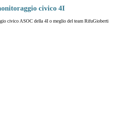
onitoraggio civico 4I
ggio civico ASOC della 4I o meglio del team RifuGioberti