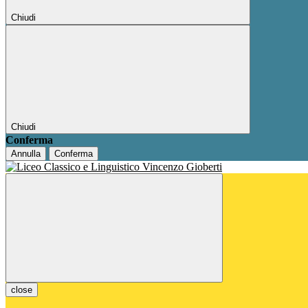
Chiudi
Chiudi
Conferma
Annulla
Conferma
close