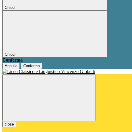
Chiudi
Chiudi
Conferma
Annulla
Conferma
close