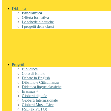
Didattica
Panoramica
Offerta formativa
Le schede didattiche
I progetti delle classi
Progetti
Biblioteca
Coro di Istituto
Debate in English
Dibattito e Cittadinanza
Didattica lingue classiche
Erasmus +
Gioberti digitale
Gioberti Internazionale
Gioberti Music Live
FSL (ex PCTO)