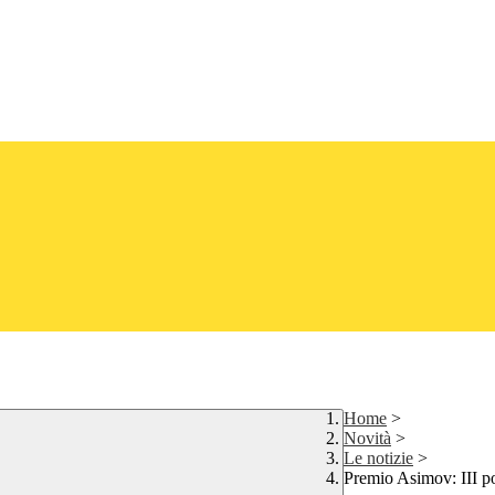
Home
>
Novità
>
Le notizie
>
Premio Asimov: III p