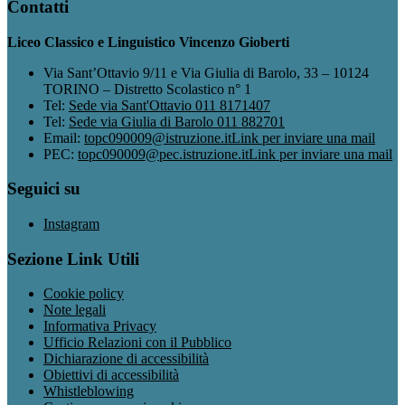
Contatti
Liceo Classico e Linguistico Vincenzo Gioberti
Via Sant’Ottavio 9/11 e Via Giulia di Barolo, 33 – 10124
TORINO – Distretto Scolastico n° 1
Tel:
Sede via Sant'Ottavio 011 8171407
Tel:
Sede via Giulia di Barolo 011 882701
Email:
topc090009@istruzione.it
Link per inviare una mail
PEC:
topc090009@pec.istruzione.it
Link per inviare una mail
Seguici su
Instagram
Sezione Link Utili
Cookie policy
Note legali
Informativa Privacy
Ufficio Relazioni con il Pubblico
Dichiarazione di accessibilità
Obiettivi di accessibilità
Whistleblowing