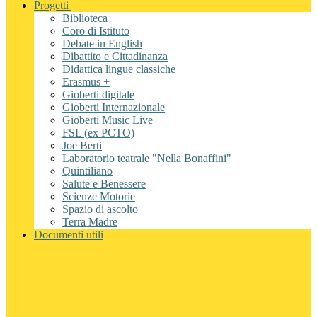
Progetti
Biblioteca
Coro di Istituto
Debate in English
Dibattito e Cittadinanza
Didattica lingue classiche
Erasmus +
Gioberti digitale
Gioberti Internazionale
Gioberti Music Live
FSL (ex PCTO)
Joe Berti
Laboratorio teatrale "Nella Bonaffini"
Quintiliano
Salute e Benessere
Scienze Motorie
Spazio di ascolto
Terra Madre
Documenti utili