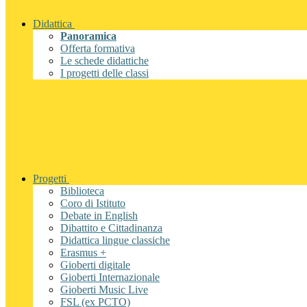
Didattica
Panoramica
Offerta formativa
Le schede didattiche
I progetti delle classi
Progetti
Biblioteca
Coro di Istituto
Debate in English
Dibattito e Cittadinanza
Didattica lingue classiche
Erasmus +
Gioberti digitale
Gioberti Internazionale
Gioberti Music Live
FSL (ex PCTO)