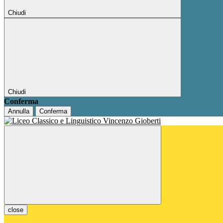
Chiudi
Chiudi
Conferma
Annulla
Conferma
close