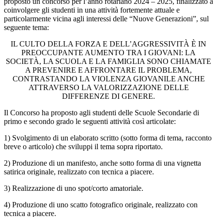
proposto un concorso per l’anno rotariano 2024 – 2025, finalizzato a
coinvolgere gli studenti in una attività fortemente attuale e
particolarmente vicina agli interessi delle “Nuove Generazioni”, sul
seguente tema:
IL CULTO DELLA FORZA E DELL’AGGRESSIVITÀ È IN
PREOCCUPANTE AUMENTO TRA I GIOVANI: LA
SOCIETÀ, LA SCUOLA E LA FAMIGLIA SONO CHIAMATE
A PREVENIRE E AFFRONTARE IL PROBLEMA,
CONTRASTANDO LA VIOLENZA GIOVANILE ANCHE
ATTRAVERSO LA VALORIZZAZIONE DELLE
DIFFERENZE DI GENERE.
Il Concorso ha proposto agli studenti delle Scuole Secondarie di
primo e secondo grado le seguenti attività così articolate:
1) Svolgimento di un elaborato scritto (sotto forma di tema, racconto
breve o articolo) che sviluppi il tema sopra riportato.
2) Produzione di un manifesto, anche sotto forma di una vignetta
satirica originale, realizzato con tecnica a piacere.
3) Realizzazione di uno spot/corto amatoriale.
4) Produzione di uno scatto fotografico originale, realizzato con
tecnica a piacere.