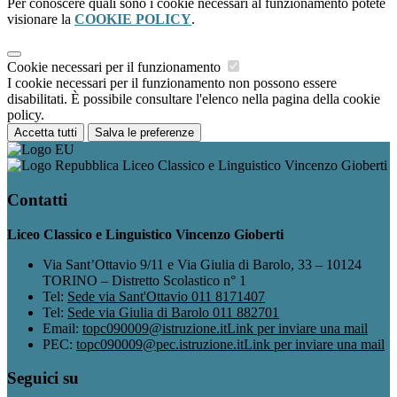
Per conoscere quali sono i cookie necessari al funzionamento potete
visionare la
COOKIE POLICY
.
Cookie necessari per il funzionamento
I cookie necessari per il funzionamento non possono essere
disabilitati. È possibile consultare l'elenco nella pagina della cookie
policy.
Accetta tutti
Salva le preferenze
Liceo Classico e Linguistico Vincenzo Gioberti
Contatti
Liceo Classico e Linguistico Vincenzo Gioberti
Via Sant’Ottavio 9/11 e Via Giulia di Barolo, 33 – 10124
TORINO – Distretto Scolastico n° 1
Tel:
Sede via Sant'Ottavio 011 8171407
Tel:
Sede via Giulia di Barolo 011 882701
Email:
topc090009@istruzione.it
Link per inviare una mail
PEC:
topc090009@pec.istruzione.it
Link per inviare una mail
Seguici su