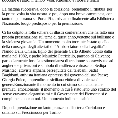
boccone e l'altro, il tempo vola. Andiamo a riposare felici!
La mattina successiva, dopo la colazione, prendiamo il filobus per
la prima volta in vita nostra e poi, dopo una breve camminata, con
tanto di panorama su Porta Pia, arriviamo finalmente alla Biblioteca
Nazionale, luogo predisposto per la premiazione.
Ci ha colpito la folta schiera di illustri conferenzieri che ha fatto una
propria presentazione sul tema di quest’anno,vertente sul bullismo e
la violenza giovanile. Un momento molto toccante è stato quello
della consegna degli attestati di “Ambasciatore della Legalità” a
Nando Dalla Chiesa, figlio del generale Carlo Alberto ucciso dalla
mafia nel 1982, e padre Maurizio Patriciello, parroco di Caivano;
particolarmente forte la testimonianza di tre donne sopravvissute ad
angherie e privazioni e simbolo di resilienza e rinascita: Sediqa
Mushtaq, attivista afghana perseguitata dai talebani; Sadaf
Baghbani, attivista iraniana oppressa dal governo del suo Paese;
Giorgia Puleo, imprenditrice siciliana vittima di violenza di
genere.Emozionante il momento in cui siamo stati chiamati e
premiati, emozionante il momento in cui è stato letto uno stralcio del
tema: eravamo elegantissimi e il Governatore del Piemonte si è
complimentato con noi. Un momento indimenticabile!
Dopo la premiazione un lauto pranzetto all'osteria Coriolano e
saliamo sul Frecciarossa per Torino.