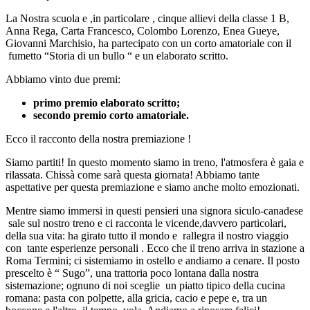
La Nostra scuola e ,in particolare , cinque allievi della classe 1 B,
Anna Rega, Carta Francesco, Colombo Lorenzo, Enea Gueye,
Giovanni Marchisio, ha partecipato con un corto amatoriale con il
fumetto “Storia di un bullo “ e un elaborato scritto.
Abbiamo vinto due premi:
primo premio elaborato scritto;
secondo premio corto amatoriale.
Ecco il racconto della nostra premiazione !
Siamo partiti! In questo momento siamo in treno, l'atmosfera è gaia e
rilassata. Chissà come sarà questa giornata! Abbiamo tante
aspettative per questa premiazione e siamo anche molto emozionati.
Mentre siamo immersi in questi pensieri una signora siculo-canadese
sale sul nostro treno e ci racconta le vicende,davvero particolari,
della sua vita: ha girato tutto il mondo e rallegra il nostro viaggio
con tante esperienze personali . Ecco che il treno arriva in stazione a
Roma Termini; ci sistemiamo in ostello e andiamo a cenare. Il posto
prescelto è “ Sugo”, una trattoria poco lontana dalla nostra
sistemazione; ognuno di noi sceglie un piatto tipico della cucina
romana: pasta con polpette, alla gricia, cacio e pepe e, tra un