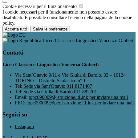
Cookie necessari per il funzionamento
I cookie necessari per il funzionamento non possono essere
disabilitati. È possibile consultare l'elenco nella pagina della cookie
policy.
Accetta tutti
Salva le preferenze
Liceo Classico e Linguistico Vincenzo Gioberti
Contatti
Liceo Classico e Linguistico Vincenzo Gioberti
Via Sant’Ottavio 9/11 e Via Giulia di Barolo, 33 – 10124
TORINO – Distretto Scolastico n° 1
Tel:
Sede via Sant'Ottavio 011 8171407
Tel:
Sede via Giulia di Barolo 011 882701
Email:
topc090009@istruzione.it
Link per inviare una mail
PEC:
topc090009@pec.istruzione.it
Link per inviare una mail
Seguici su
Instagram