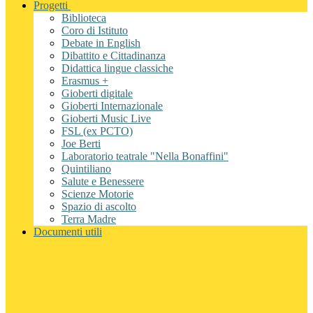
Progetti
Biblioteca
Coro di Istituto
Debate in English
Dibattito e Cittadinanza
Didattica lingue classiche
Erasmus +
Gioberti digitale
Gioberti Internazionale
Gioberti Music Live
FSL (ex PCTO)
Joe Berti
Laboratorio teatrale "Nella Bonaffini"
Quintiliano
Salute e Benessere
Scienze Motorie
Spazio di ascolto
Terra Madre
Documenti utili