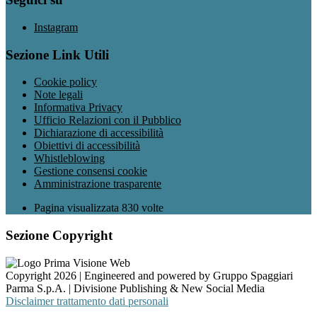
Instagram
Sezione Link Utili
Cookie policy
Note legali
Informativa Privacy
Ufficio Relazioni con il Pubblico
Dichiarazione di accessibilità
Obiettivi di accessibilità
Whistleblowing
Gestione consensi cookie
Amministrazione trasparente
Pagina visualizzata
830
volte
Sezione Copyright
Copyright 2026 | Engineered and powered by Gruppo Spaggiari
Parma S.p.A. | Divisione Publishing & New Social Media
Disclaimer trattamento dati personali