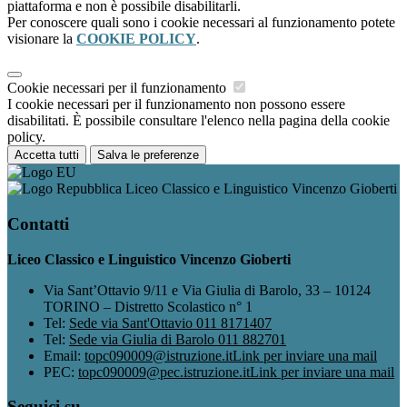
piattaforma e non è possibile disabilitarli.
Per conoscere quali sono i cookie necessari al funzionamento potete
visionare la
COOKIE POLICY
.
Cookie necessari per il funzionamento
I cookie necessari per il funzionamento non possono essere
disabilitati. È possibile consultare l'elenco nella pagina della cookie
policy.
Accetta tutti
Salva le preferenze
Liceo Classico e Linguistico Vincenzo Gioberti
Contatti
Liceo Classico e Linguistico Vincenzo Gioberti
Via Sant’Ottavio 9/11 e Via Giulia di Barolo, 33 – 10124
TORINO – Distretto Scolastico n° 1
Tel:
Sede via Sant'Ottavio 011 8171407
Tel:
Sede via Giulia di Barolo 011 882701
Email:
topc090009@istruzione.it
Link per inviare una mail
PEC:
topc090009@pec.istruzione.it
Link per inviare una mail
Seguici su