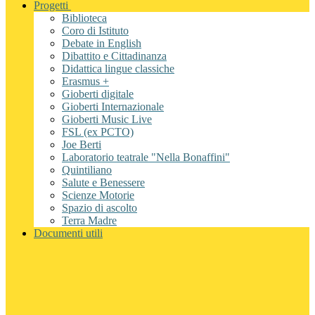
Progetti
Biblioteca
Coro di Istituto
Debate in English
Dibattito e Cittadinanza
Didattica lingue classiche
Erasmus +
Gioberti digitale
Gioberti Internazionale
Gioberti Music Live
FSL (ex PCTO)
Joe Berti
Laboratorio teatrale "Nella Bonaffini"
Quintiliano
Salute e Benessere
Scienze Motorie
Spazio di ascolto
Terra Madre
Documenti utili