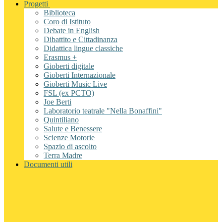
Progetti
Biblioteca
Coro di Istituto
Debate in English
Dibattito e Cittadinanza
Didattica lingue classiche
Erasmus +
Gioberti digitale
Gioberti Internazionale
Gioberti Music Live
FSL (ex PCTO)
Joe Berti
Laboratorio teatrale "Nella Bonaffini"
Quintiliano
Salute e Benessere
Scienze Motorie
Spazio di ascolto
Terra Madre
Documenti utili