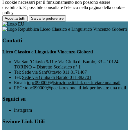
I cookie necessari per il funzionamento non possono essere
disabilitati. È possibile consultare l'elenco nella pagina della cookie
policy.
Accetta tutti
Salva le preferenze
Liceo Classico e Linguistico Vincenzo Gioberti
Contatti
Liceo Classico e Linguistico Vincenzo Gioberti
Via Sant’Ottavio 9/11 e Via Giulia di Barolo, 33 – 10124
TORINO – Distretto Scolastico n° 1
Tel:
Sede via Sant'Ottavio 011 8171407
Tel:
Sede via Giulia di Barolo 011 882701
Email:
topc090009@istruzione.it
Link per inviare una mail
PEC:
topc090009@pec.istruzione.it
Link per inviare una mail
Seguici su
Instagram
Sezione Link Utili