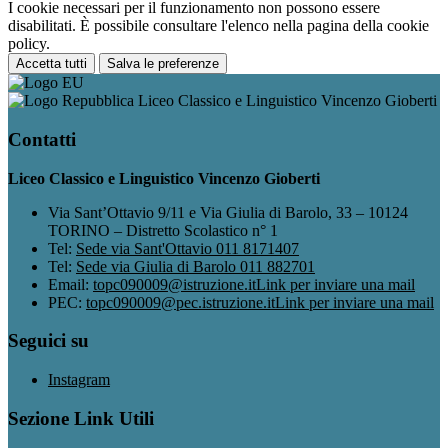
I cookie necessari per il funzionamento non possono essere
disabilitati. È possibile consultare l'elenco nella pagina della cookie
policy.
Accetta tutti
Salva le preferenze
Liceo Classico e Linguistico Vincenzo Gioberti
Contatti
Liceo Classico e Linguistico Vincenzo Gioberti
Via Sant’Ottavio 9/11 e Via Giulia di Barolo, 33 – 10124
TORINO – Distretto Scolastico n° 1
Tel:
Sede via Sant'Ottavio 011 8171407
Tel:
Sede via Giulia di Barolo 011 882701
Email:
topc090009@istruzione.it
Link per inviare una mail
PEC:
topc090009@pec.istruzione.it
Link per inviare una mail
Seguici su
Instagram
Sezione Link Utili