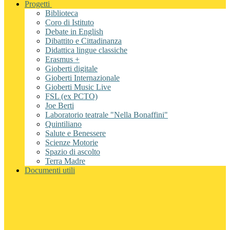
Progetti
Biblioteca
Coro di Istituto
Debate in English
Dibattito e Cittadinanza
Didattica lingue classiche
Erasmus +
Gioberti digitale
Gioberti Internazionale
Gioberti Music Live
FSL (ex PCTO)
Joe Berti
Laboratorio teatrale "Nella Bonaffini"
Quintiliano
Salute e Benessere
Scienze Motorie
Spazio di ascolto
Terra Madre
Documenti utili