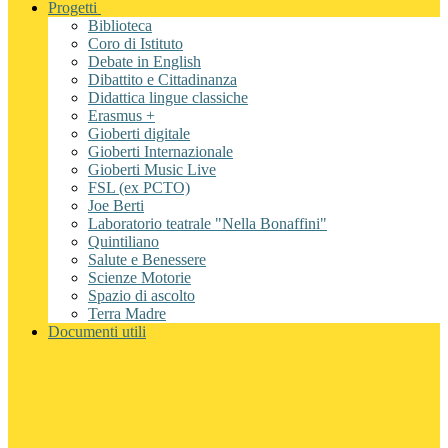
Progetti
Biblioteca
Coro di Istituto
Debate in English
Dibattito e Cittadinanza
Didattica lingue classiche
Erasmus +
Gioberti digitale
Gioberti Internazionale
Gioberti Music Live
FSL (ex PCTO)
Joe Berti
Laboratorio teatrale "Nella Bonaffini"
Quintiliano
Salute e Benessere
Scienze Motorie
Spazio di ascolto
Terra Madre
Documenti utili