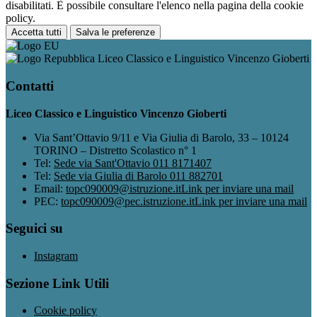
disabilitati. È possibile consultare l'elenco nella pagina della cookie
policy.
Accetta tutti
Salva le preferenze
Liceo Classico e Linguistico Vincenzo Gioberti
Contatti
Liceo Classico e Linguistico Vincenzo Gioberti
Via Sant’Ottavio 9/11 e Via Giulia di Barolo, 33 – 10124
TORINO – Distretto Scolastico n° 1
Tel:
Sede via Sant'Ottavio 011 8171407
Tel:
Sede via Giulia di Barolo 011 882701
Email:
topc090009@istruzione.it
Link per inviare una mail
PEC:
topc090009@pec.istruzione.it
Link per inviare una mail
Seguici su
Instagram
Sezione Link Utili
Cookie policy