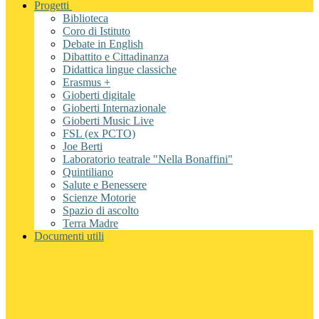
Progetti
Biblioteca
Coro di Istituto
Debate in English
Dibattito e Cittadinanza
Didattica lingue classiche
Erasmus +
Gioberti digitale
Gioberti Internazionale
Gioberti Music Live
FSL (ex PCTO)
Joe Berti
Laboratorio teatrale "Nella Bonaffini"
Quintiliano
Salute e Benessere
Scienze Motorie
Spazio di ascolto
Terra Madre
Documenti utili