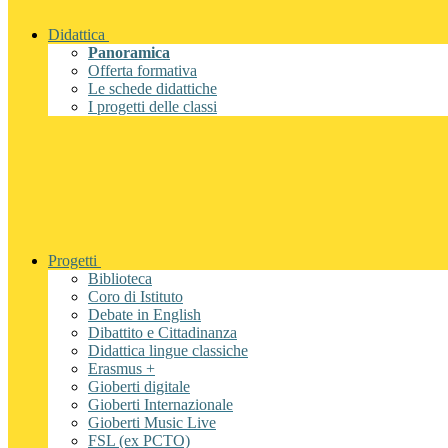
Didattica
Panoramica
Offerta formativa
Le schede didattiche
I progetti delle classi
Progetti
Biblioteca
Coro di Istituto
Debate in English
Dibattito e Cittadinanza
Didattica lingue classiche
Erasmus +
Gioberti digitale
Gioberti Internazionale
Gioberti Music Live
FSL (ex PCTO)