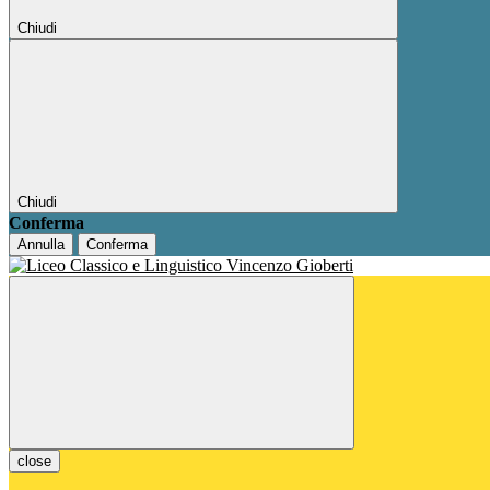
Chiudi
Chiudi
Conferma
Annulla
Conferma
close