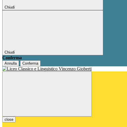
Chiudi
Chiudi
Conferma
Annulla
Conferma
close