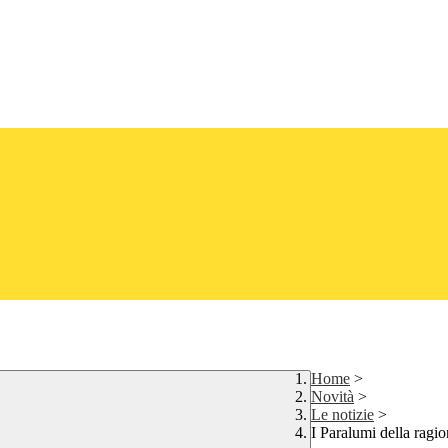
Home
>
Novità
>
Le notizie
>
I Paralumi della ragi