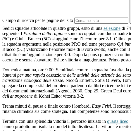
Campo di ricerca per le pagine del sito
Sedici squadre articolate in quattro gruppi, esito di una
selezione
di 74
seguente.
I
Paralumi della ragione
sono accoppiati con due squadre t
(5C) e Giulia Bracco (5C) si aggiudicano l’incontro per 2-1. Ottima p
la squadra argomenta nella posizione PRO nel tema preparato
QA intr
Bracco (5C) valorizzano l’enorme mole di lavoro svolto, anche con il
dibattito è un’aggiudicazione per 3-0. Dopo la pausa pranzo si conti
coerente e senza sbavature. Esito: vittoria a maggioranza. Primo posto
Domenica mattina, ore 9.00. Semifinale contro la squadra favorita, la
battersi per una rapida cessazione delle attività delle aziende del sett
transizione ecologica delle stesse
.
Nicolò Enrietti, Sofia Olivero, Tomm
spiegare la complessità del problema partendo da libri e ricerche letti e
dei documenti internazionali (Agenda 2030, Cop 29, Green Deal europeo
dell'antropocene
di Kohei
Esito: vittoria 3-2.
Trenta minuti di pausa e finale contro i lombardi
Easy Frisi
. Il sorteg
finanza climatica sia come strategia. Tali competenze sono riconosciut
Termina con una splendida vittoria il percorso iniziato in
quarta liceo
.
hanno prodotto un risultato non del tutto disatteso. La vittoria è merit