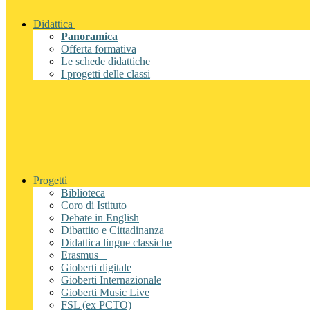
Didattica
Panoramica
Offerta formativa
Le schede didattiche
I progetti delle classi
Progetti
Biblioteca
Coro di Istituto
Debate in English
Dibattito e Cittadinanza
Didattica lingue classiche
Erasmus +
Gioberti digitale
Gioberti Internazionale
Gioberti Music Live
FSL (ex PCTO)