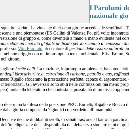
I Paralumi de
nazionale gio
 squadre iscritte. La vincente di ciascun girone accede alle semifinali. T
oscane e una piemontese (IIS Cellini di Valenza Po, più volte incontra
restazione di gruppo e, come diventerà a mano a mano evidente nel cors
odurrebbe un mercato globale unificato per lo scambio di emissioni di
 professor
Vito Frontuto
, ricercatore di
gestione delle risorse naturali
pr
nua nel pomeriggio con un impromptu a tema ambientale. Elisa Bruno, S
 nel girone.
 pugliese
I sette belli
. La mozione, impromptu ambientale, ha come titol
ore degli idrocarburi (e.g. estrazione di carbone, petrolio e gas, raffina
aso Rigallo sfoderano la prestazione perfetta, capace di argomentare, con
 interiorizzati. Gli avversari sono abili nelle confutazioni ma meno propo
) unita alla letteratura che contesta la possibilità di un disaccoppia
gio determina la difesa della posizione PRO. Enrietti, Rigallo e Bracco 
e dalla giuria composta da 7 giudici con verdetto all’unanimità.
 Decine e decine di dibattiti svolti, di sabati trascorsi al bar o in parchi 
o dell’intelligenza e della disponibilità dei debaters a studiare temi di 