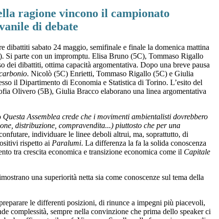
lla ragione vincono il campionato
vanile di debate
re dibattiti sabato 24 maggio, semifinale e finale la domenica mattina
ta). Si parte con un impromptu. Elisa Bruno (5C), Tommaso Rigallo
o dei dibattiti, ottima capacità argomentativa. Dopo una breve pausa
 carbonio
. Nicolò (5C) Enrietti,
Tommaso Rigallo (5C) e Giulia
esso il Dipartimento di Economia e Statistica di Torino. L’esito del
ofia Olivero (5B), Giulia Bracco elaborano una linea argomentativa
o
Questa Assemblea crede che i movimenti ambientalisti dovrebbero
zione, distribuzione, compravendita...) piuttosto che per una
futare, individuare le linee deboli altrui, ma, soprattutto, di
sitivi rispetto ai
Paralumi
. La differenza la fa la solida conoscenza
mento tra crescita economica e transizione economica come il
Capitale
dimostrano una superiorità netta sia come conoscenze sul tema della
a preparare le differenti posizioni, di rinunce a impegni più piacevoli,
grande complessità, sempre nella convinzione che prima dello speaker ci