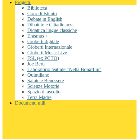
Progetti
Biblioteca
Coro di Istituto
Debate in English
Dibattito e Cittadinanza
Didattica lingue classiche
Erasmus +
Gioberti digitale
Gioberti Internazionale
Gioberti Music Live
FSL (ex PCTO)
Joe Berti
Laboratorio teatrale "Nella Bonaffini"
Quintiliano
Salute e Benessere
Scienze Motorie
Spazio di ascolto
Terra Madre
Documenti utili