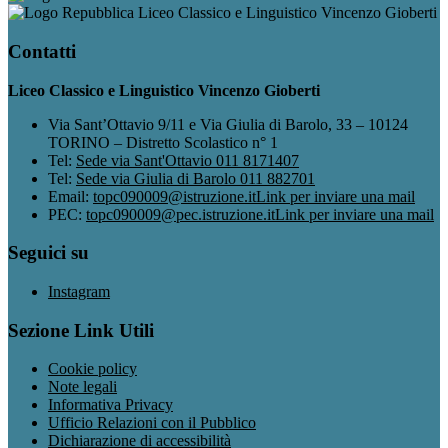
Liceo Classico e Linguistico Vincenzo Gioberti
Contatti
Liceo Classico e Linguistico Vincenzo Gioberti
Via Sant’Ottavio 9/11 e Via Giulia di Barolo, 33 – 10124
TORINO – Distretto Scolastico n° 1
Tel:
Sede via Sant'Ottavio 011 8171407
Tel:
Sede via Giulia di Barolo 011 882701
Email:
topc090009@istruzione.it
Link per inviare una mail
PEC:
topc090009@pec.istruzione.it
Link per inviare una mail
Seguici su
Instagram
Sezione Link Utili
Cookie policy
Note legali
Informativa Privacy
Ufficio Relazioni con il Pubblico
Dichiarazione di accessibilità