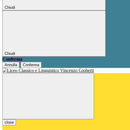
Chiudi
Chiudi
Conferma
Annulla
Conferma
close