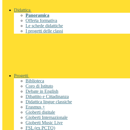
Didattica
Panoramica
Offerta formativa
Le schede didattiche
I progetti delle classi
Progetti
Biblioteca
Coro di Istituto
Debate in English
Dibattito e Cittadinanza
Didattica lingue classiche
Erasmus +
Gioberti digitale
Gioberti Internazionale
Gioberti Music Live
FSL (ex PCTO)