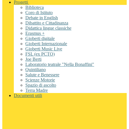
Progetti
Biblioteca
Coro di Istituto
Debate in English
Dibattito e Cittadinanza
Didattica lingue classiche
Erasmus +
Gioberti digitale
Gioberti Internazionale
Gioberti Music Live
FSL (ex PCTO)
Joe Berti
Laboratorio teatrale "Nella Bonaffini"
Quintiliano
Salute e Benessere
Scienze Motorie
Spazio di ascolto
Terra Madre
Documenti utili