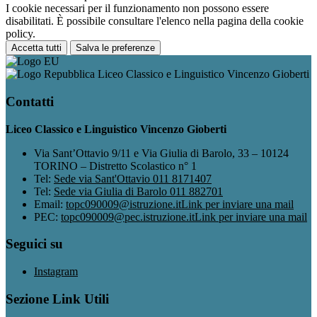
I cookie necessari per il funzionamento non possono essere
disabilitati. È possibile consultare l'elenco nella pagina della cookie
policy.
Accetta tutti
Salva le preferenze
Liceo Classico e Linguistico Vincenzo Gioberti
Contatti
Liceo Classico e Linguistico Vincenzo Gioberti
Via Sant’Ottavio 9/11 e Via Giulia di Barolo, 33 – 10124
TORINO – Distretto Scolastico n° 1
Tel:
Sede via Sant'Ottavio 011 8171407
Tel:
Sede via Giulia di Barolo 011 882701
Email:
topc090009@istruzione.it
Link per inviare una mail
PEC:
topc090009@pec.istruzione.it
Link per inviare una mail
Seguici su
Instagram
Sezione Link Utili