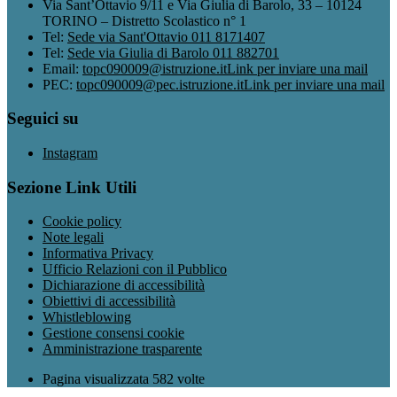
Via Sant’Ottavio 9/11 e Via Giulia di Barolo, 33 – 10124
TORINO – Distretto Scolastico n° 1
Tel:
Sede via Sant'Ottavio 011 8171407
Tel:
Sede via Giulia di Barolo 011 882701
Email:
topc090009@istruzione.it
Link per inviare una mail
PEC:
topc090009@pec.istruzione.it
Link per inviare una mail
Seguici su
Instagram
Sezione Link Utili
Cookie policy
Note legali
Informativa Privacy
Ufficio Relazioni con il Pubblico
Dichiarazione di accessibilità
Obiettivi di accessibilità
Whistleblowing
Gestione consensi cookie
Amministrazione trasparente
Pagina visualizzata
582
volte