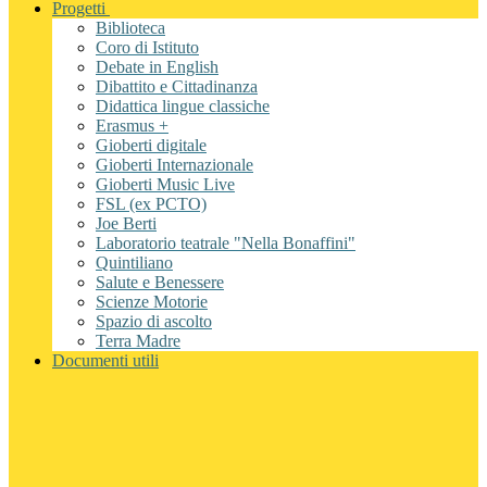
Progetti
Biblioteca
Coro di Istituto
Debate in English
Dibattito e Cittadinanza
Didattica lingue classiche
Erasmus +
Gioberti digitale
Gioberti Internazionale
Gioberti Music Live
FSL (ex PCTO)
Joe Berti
Laboratorio teatrale "Nella Bonaffini"
Quintiliano
Salute e Benessere
Scienze Motorie
Spazio di ascolto
Terra Madre
Documenti utili