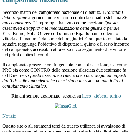
Secondo match del campionato nazionale di dibattito. I
Paralumi
della ragione
argomentano e vincono contro la squadra siciliana
Sic
quis contra nos
. L’impromptu ha avuto come mozione
Questa
assemblea disapprova la medializzazione della giustizia penale
.
Elisa Bruno, Sofia Olivero e Tommaso Rigallo hanno ottenuto la
vittoria all’unanimità da parte dei tre giudici. Con questo risultato la
squadra raggiunge l’obiettivo di disputare il quinto e il sesto incontro
del campionato, accessibili attraverso il conseguimento due vittorie
nei primi quattro incontri.
Il campionato prosegue ora in gennaio con la discussione, sia come
PRO sia come CONTRO della mozione rilasciata due settimane fa
dal Direttivo:
Questa assemblea ritiene che i dazi doganali imposti
dall’UE sulle auto elettriche cinesi siano un ostacolo alla lotta al
cambiamento climatico
.
Rimani sempre aggiornato, seguici su
liceo_gioberti_torino
Notizie
Questo sito o gli strumenti terzi da questo utilizzati si avvalgono di
cookie necessari al funzionamento ed utili alle finalità illustrate nella