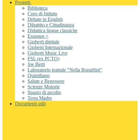
Progetti
Biblioteca
Coro di Istituto
Debate in English
Dibattito e Cittadinanza
Didattica lingue classiche
Erasmus +
Gioberti digitale
Gioberti Internazionale
Gioberti Music Live
FSL (ex PCTO)
Joe Berti
Laboratorio teatrale "Nella Bonaffini"
Quintiliano
Salute e Benessere
Scienze Motorie
Spazio di ascolto
Terra Madre
Documenti utili