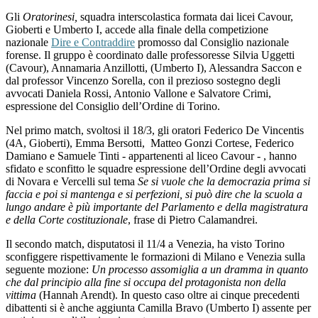
Gli
Oratorinesi
,
squadra interscolastica formata dai licei Cavour,
Gioberti e Umberto I, accede alla finale della competizione
nazionale
Dire e Contraddire
promosso dal Consiglio nazionale
forense. Il gruppo è coordinato dalle professoresse Silvia Uggetti
(Cavour), Annamaria Anzillotti, (Umberto I), Alessandra Saccon e
dal professor Vincenzo Sorella, con il prezioso sostegno degli
avvocati Daniela Rossi, Antonio Vallone e Salvatore Crimi,
espressione del Consiglio dell’Ordine di Torino.
Nel primo match, svoltosi il 18/3, gli oratori
Federico De Vincentis
(4A, Gioberti), Emma Bersotti, Matteo Gonzi Cortese, Federico
Damiano e Samuele Tinti - appartenenti al liceo Cavour - , hanno
sfidato e sconfitto le squadre espressione dell’Ordine degli avvocati
di Novara e Vercelli sul tema
Se si vuole che la democrazia prima si
faccia e poi si mantenga e si perfezioni, si può dire che la scuola a
lungo andare è più importante del Parlamento e della magistratura
e della Corte costituzionale
, frase di Pietro Calamandrei.
Il secondo match, disputatosi il 11/4 a Venezia, ha visto Torino
sconfiggere rispettivamente le formazioni di Milano e Venezia sulla
seguente mozione:
Un processo assomiglia a un dramma in quanto
che dal principio alla fine si occupa del protagonista non della
vittima
(Hannah Arendt). In questo caso oltre ai cinque precedenti
dibattenti si è anche aggiunta Camilla Bravo (Umberto I) assente per