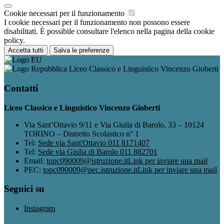
Cookie necessari per il funzionamento
I cookie necessari per il funzionamento non possono essere
disabilitati. È possibile consultare l'elenco nella pagina della cookie
policy.
Accetta tutti
Salva le preferenze
Liceo Classico e Linguistico Vincenzo Gioberti
Contatti
Liceo Classico e Linguistico Vincenzo Gioberti
Via Sant’Ottavio 9/11 e Via Giulia di Barolo, 33 – 10124
TORINO – Distretto Scolastico n° 1
Tel:
Sede via Sant'Ottavio 011 8171407
Tel:
Sede via Giulia di Barolo 011 882701
Email:
topc090009@istruzione.it
Link per inviare una mail
PEC:
topc090009@pec.istruzione.it
Link per inviare una mail
Seguici su
Instagram