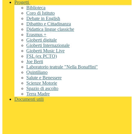
Progetti
Biblioteca
Coro di Istituto
Debate in English
Dibattito e Cittadinanza
Didattica lingue classiche
Erasmus +
Gioberti digitale
Gioberti Internazionale
Gioberti Music Live
FSL (ex PCTO)
Joe Berti
Laboratorio teatrale "Nella Bonaffini"
Quintiliano
Salute e Benessere
Scienze Motorie
Spazio di ascolto
Terra Madre
Documenti utili