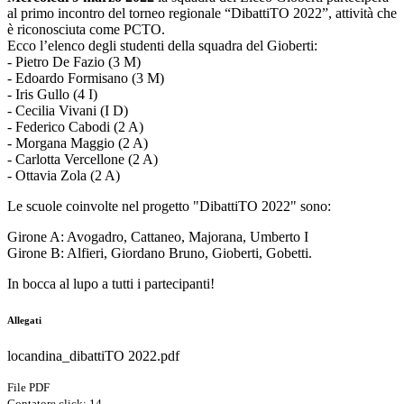
al primo incontro del torneo regionale “DibattiTO 2022”, attività che
è riconosciuta come PCTO.
Ecco l’elenco degli studenti della squadra del Gioberti:
- Pietro De Fazio (3 M)
- Edoardo Formisano (3 M)
- Iris Gullo (4 I)
- Cecilia Vivani (I D)
- Federico Cabodi (2 A)
- Morgana Maggio (2 A)
- Carlotta Vercellone (2 A)
- Ottavia Zola (2 A)
Le scuole coinvolte nel progetto "DibattiTO 2022" sono:
Girone A: Avogadro, Cattaneo, Majorana, Umberto I
Girone B: Alfieri, Giordano Bruno, Gioberti, Gobetti.
In bocca al lupo a tutti i partecipanti!
Allegati
locandina_dibattiTO 2022.pdf
File PDF
Contatore click: 14