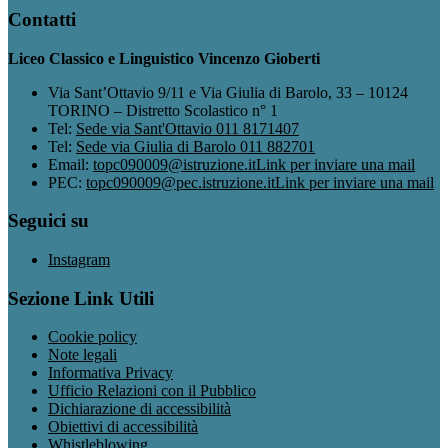
Contatti
Liceo Classico e Linguistico Vincenzo Gioberti
Via Sant’Ottavio 9/11 e Via Giulia di Barolo, 33 – 10124
TORINO – Distretto Scolastico n° 1
Tel:
Sede via Sant'Ottavio 011 8171407
Tel:
Sede via Giulia di Barolo 011 882701
Email:
topc090009@istruzione.it
Link per inviare una mail
PEC:
topc090009@pec.istruzione.it
Link per inviare una mail
Seguici su
Instagram
Sezione Link Utili
Cookie policy
Note legali
Informativa Privacy
Ufficio Relazioni con il Pubblico
Dichiarazione di accessibilità
Obiettivi di accessibilità
Whistleblowing