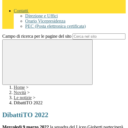
Contatti
Direzione e Uffici
Orario Vicepresidenza
PEC (Posta elettronica certificata)
Campo di ricerca per le pagine del sito
Home
>
Novità
>
Le notizie
>
DibattiTO 2022
DibattiTO 2022
Mercoledì 9 marzo 2022
la squadra del Liceo Gioberti parteciperà