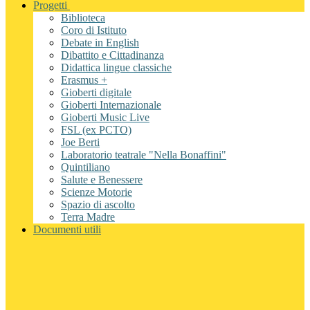
Progetti
Biblioteca
Coro di Istituto
Debate in English
Dibattito e Cittadinanza
Didattica lingue classiche
Erasmus +
Gioberti digitale
Gioberti Internazionale
Gioberti Music Live
FSL (ex PCTO)
Joe Berti
Laboratorio teatrale "Nella Bonaffini"
Quintiliano
Salute e Benessere
Scienze Motorie
Spazio di ascolto
Terra Madre
Documenti utili