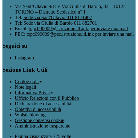
Via Sant’Ottavio 9/11 e Via Giulia di Barolo, 33 – 10124
TORINO – Distretto Scolastico n° 1
Tel:
Sede via Sant'Ottavio 011 8171407
Tel:
Sede via Giulia di Barolo 011 882701
Email:
topc090009@istruzione.it
Link per inviare una mail
PEC:
topc090009@pec.istruzione.it
Link per inviare una mail
Seguici su
Instagram
Sezione Link Utili
Cookie policy
Note legali
Informativa Privacy
Ufficio Relazioni con il Pubblico
Dichiarazione di accessibilità
Obiettivi di accessibilità
Whistleblowing
Gestione consensi cookie
Amministrazione trasparente
Pagina visualizzata
725
volte