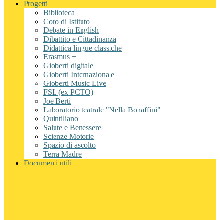
Progetti
Biblioteca
Coro di Istituto
Debate in English
Dibattito e Cittadinanza
Didattica lingue classiche
Erasmus +
Gioberti digitale
Gioberti Internazionale
Gioberti Music Live
FSL (ex PCTO)
Joe Berti
Laboratorio teatrale "Nella Bonaffini"
Quintiliano
Salute e Benessere
Scienze Motorie
Spazio di ascolto
Terra Madre
Documenti utili